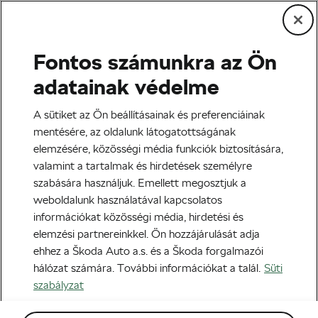
Fontos számunkra az Ön
Adrenalin
adatainak védelme
Saját szemmel: Így éltem túl
A sütiket az Ön beállításainak és preferenciáinak
a Megavalanche downhill-
mentésére, az oldalunk látogatottságának
elemzésére, közösségi média funkciók biztosítására,
versenyt
valamint a tartalmak és hirdetések személyre
szabására használjuk. Emellett megosztjuk a
Szerző:
Škoda We Love Cycling
2018-09-20
13:51
-kor
weboldalunk használatával kapcsolatos
információkat közösségi média, hirdetési és
elemzési partnereinkkel. Ön hozzájárulását adja
ehhez a Škoda Auto a.s. és a Škoda forgalmazói
hálózat számára. További információkat a talál.
Süti
szabályzat