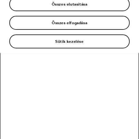
Összes elutasítása
Összes elfogadása
Sütik kezelése
1995 óta több ezer biciklis vett már részt a
Megavalanche elnevezésű downhill
tömegversenyen, amely az Alpe d’Huez nevű
franciaországi síparadicsom felett, 3300 méter
magasan található gleccserről rajtol. A cseh Ondrej
Barta (30) volt az egyik szerencsés, aki beért a
célba.
Ondrej geológia szakon diplomázott és van egy
építővállalata, amely kiserőművekre szakosodott.