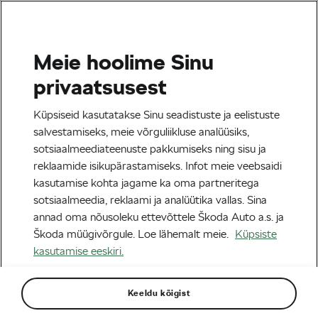
Meie hoolime Sinu
Maanteesõit
privaatsusest
17 tunnust, mis eristavad
Küpsiseid kasutatakse Sinu seadistuste ja eelistuste
rattasportlast tavalisest
salvestamiseks, meie võrguliikluse analüüsiks,
sotsiaalmeediateenuste pakkumiseks ning sisu ja
inimesest
reklaamide isikupärastamiseks. Infot meie veebsaidi
kasutamise kohta jagame ka oma partneritega
Autor:
Adam Marsal
21/11/2019
kell
03:21
sotsiaalmeedia, reklaami ja analüütika vallas. Sina
4 minuti lugemine
annad oma nõusoleku ettevõttele Škoda Auto a.s. ja
Škoda müügivõrgule. Loe lähemalt meie.
Küpsiste
kasutamise eeskiri.
Keeldu kõigist