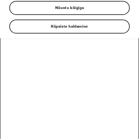
Nõustu kõigiga
Küpsiste haldamine
Arvukad sadulatunnid võivad inimese ajus
tekitada pöördumatuid muutusi. Need märgid
aitavad sul ära tunda, kas sõber on rattasõltlane.
Ta veedab poole ärkvel oldud ajast Strava äpis.
Ta teab peast, mitu asfaldiauku on järgmisel
kilomeetril.
Ta ei kasuta kunagi lifti, isegi pilvelõhkujates.