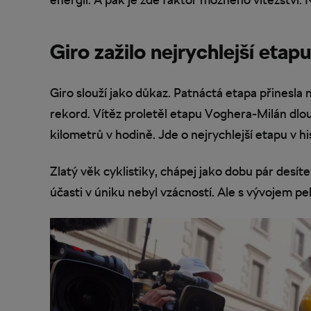
Giro zažilo nejrychlejší etapu 
Giro slouží jako důkaz. Patnáctá etapa přinesla 
rekord. Vítěz proletěl etapu Voghera-Milán dlo
kilometrů v hodině. Jde o nejrychlejší etapu v h
Zlatý věk cyklistiky, chápej jako dobu pár desít
účasti v úniku nebyl vzácností. Ale s vývojem pe