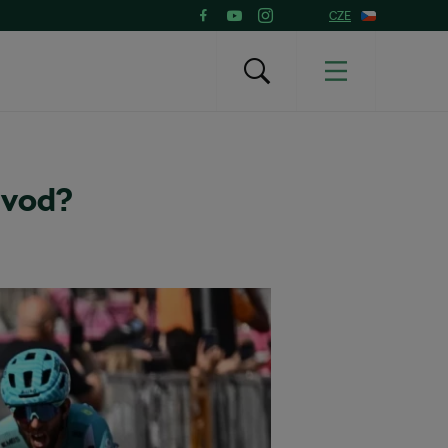
CZE
dvod?