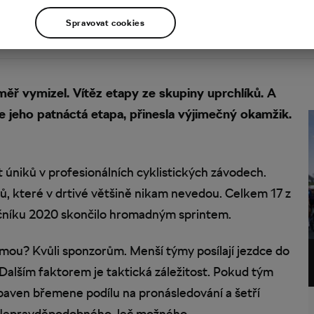
Spravovat cookies
éměř vymizel. Vítěz etapy ze skupiny uprchlíků. A
ve jeho patnáctá etapa, přinesla výjimečný okamžik.
 úniků v profesionálních cyklistických závodech.
ků, které v drtivé většině nikam nevedou. Celkem 17 z
d ročníku 2020 skončilo hromadným sprintem.
ímou? Kvůli sponzorům. Menší týmy posílají jezdce do
h. Dalším faktorem je taktická záležitost. Pokud tým
zbaven břemene podílu na pronásledování a šetří
í. Nepravděpodobného, leč možného.