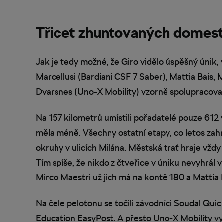
Třicet zhuntovaných domest
Jak je tedy možné, že Giro vidělo úspěšný únik, 
Marcellusi (Bardiani CSF 7 Saber), Mattia Bais, M
Dvarsnes (Uno-X Mobility) vzorně spolupracoval
Na 157 kilometrů umístili pořadatelé pouze 612
měla méně. Všechny ostatní etapy, co letos zahrnu
okruhy v ulicích Milána. Městská trať hraje vždy
Tím spíše, že nikdo z čtveřice v úniku nevyhrál v
Mirco Maestri už jich má na kontě 180 a Mattia 
Na čele pelotonu se točili závodníci Soudal Quic
Education EasyPost. A přesto Uno-X Mobility vy