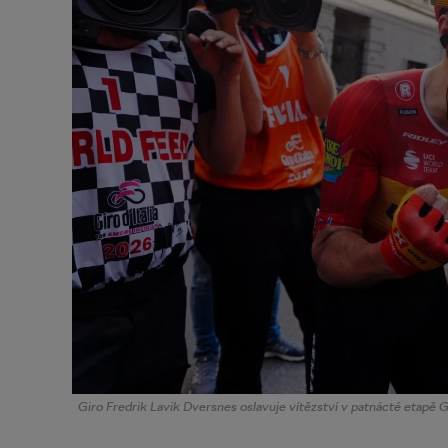
Giro Fredrik Lavik Dversnes oslavuje vítězství v patnácté etapě Gir