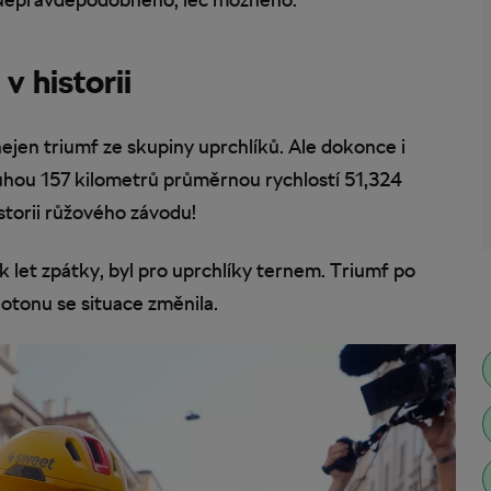
v historii
nejen triumf ze skupiny uprchlíků. Ale dokonce i
uhou 157 kilometrů průměrnou rychlostí 51,324
istorii růžového závodu!
ek let zpátky, byl pro uprchlíky ternem. Triumf po
lotonu se situace změnila.