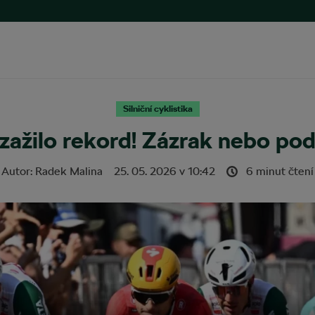
Silniční cyklistika
 zažilo rekord! Zázrak nebo po
Autor:
Radek Malina
25. 05. 2026
v
10:42
6 minut čtení