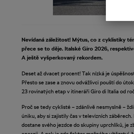
Nevídaná záležitost! Mýtus, co z cyklistiky t
přece se to děje. Italské Giro 2026, respekti
A ještě vyšperkovaný rekordem.
Deset až dvacet procent! Tak nízká je úspěšnost
Přesto se zase a znovu odvážlivci pouští do úto
23 rovinatých etap v itineráři Giro di Italia o
Proč se tedy cyklisté – zdánlivě nesmyslně – žd
úniku, aby si zajistily čas v televizních záběrec
dostane svého jezdce do skupiny uprchlíků, je 
energii. A pak je zde faktor možného vítězstv