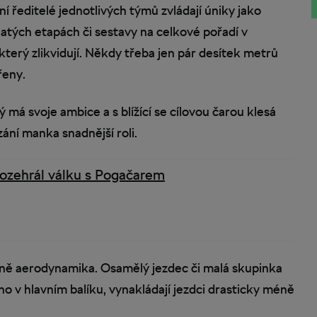
í ředitelé jednotlivých týmů zvládají úniky jako
tých etapách či sestavy na celkové pořadí v
který zlikvidují. Někdy třeba jen pár desítek metrů
řeny.
má svoje ambice a s blížící se cílovou čarou klesá
ání manka snadnější roli.
rozehrál válku s Pogačarem
ně aerodynamika. Osamělý jezdec či malá skupinka
o v hlavním balíku, vynakládají jezdci drasticky méně