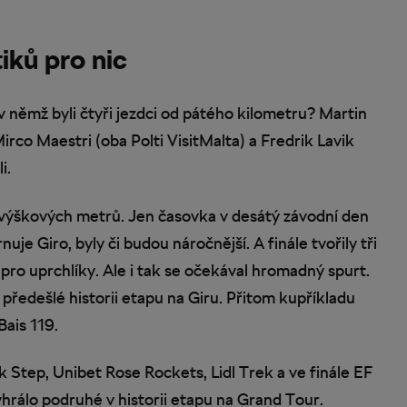
iků pro nic
v němž byli čtyři jezdci od pátého kilometru? Martin
irco Maestri (oba Polti VisitMalta) a Fredrik Lavik
i.
 výškových metrů. Jen časovka v desátý závodní den
je Giro, byly či budou náročnější. A finále tvořily tři
 pro uprchlíky. Ale i tak se očekával hromadný spurt.
 předešlé historii etapu na Giru. Přitom kupříkladu
Bais 119.
k Step, Unibet Rose Rockets, Lidl Trek a ve finále EF
hrálo podruhé v historii etapu na Grand Tour.