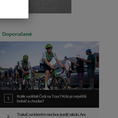
Doporučené
Kolik vydělali Češi na Tour? Kdo je největší
boháč a chuďas?
Trakař, na kterém nechce jezdit nikdo. Ani