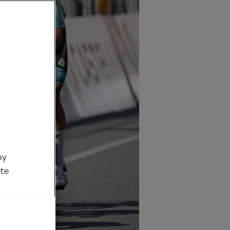
my
ěte