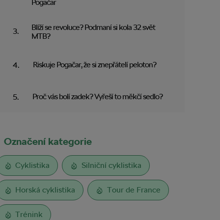
Pogačar
Blíží se revoluce? Podmaní si kola 32 svět
MTB?
Riskuje Pogačar, že si znepřátelí peloton?
Proč vás bolí zadek? Vyřeší to měkčí sedlo?
Označení kategorie
Cyklistika
Silniční cyklistika
Horská cyklistika
Tour de France
Trénink