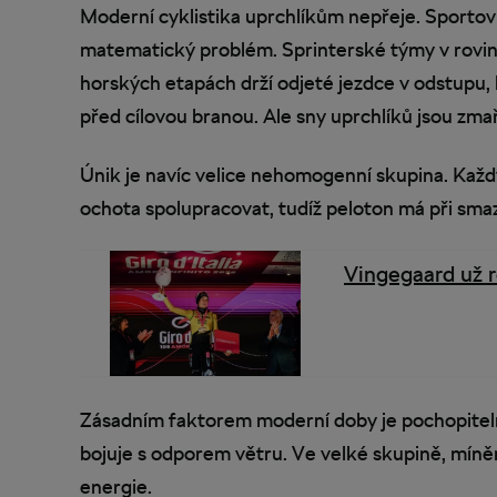
Moderní cyklistika uprchlíkům nepřeje. Sportovn
matematický problém. Sprinterské týmy v rovina
horských etapách drží odjeté jezdce v odstupu, 
před cílovou branou. Ale sny uprchlíků jsou zma
Únik je navíc velice nehomogenní skupina. Každý 
ochota spolupracovat, tudíž peloton má při smaz
Vingegaard už 
Zásadním faktorem moderní doby je pochopitel
bojuje s odporem větru. Ve velké skupině, míněn
energie.