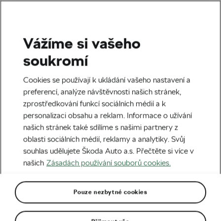
Vážíme si vašeho
Silniční cyklistika
soukromí
Zdeněk Štybar: Bradley
Cookies se používají k ukládání vašeho nastavení a
Wiggins buduje život od
preferencí, analýze návštěvnosti našich stránek,
zprostředkování funkcí sociálních médií a k
nuly
personalizaci obsahu a reklam. Informace o užívání
našich stránek také sdílíme s našimi partnery z
Autor:
Radek Malina
16. 06. 2025
v
03:00
oblasti sociálních médií, reklamy a analytiky. Svůj
6 minut čtení
souhlas udělujete Škoda Auto a.s. Přečtěte si více v
našich
Zásadách používání souborů cookies.
Pouze nezbytné cookies