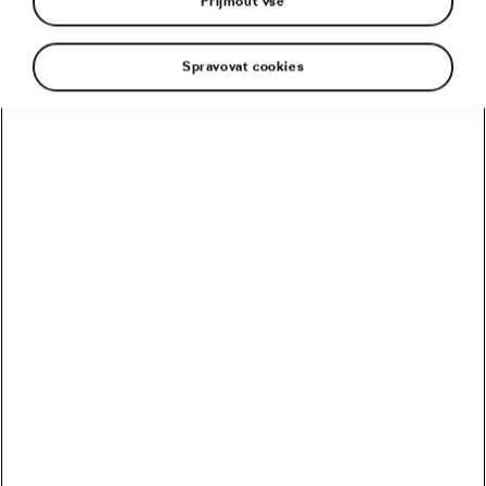
Přijmout vše
Spravovat cookies
Patří k obdivovaným hvězdám. I dávno po kariéře
se Zdeněk Štybar těší obrovské pozornosti.
Stejně jako Bradley Wiggins, který s vrcholovou
cyklistikou seknul, když získal páté olympijské
zlato coby šampion Tour de France z roku 2012.
Oba se nesčetněkrát setkali při závodech během