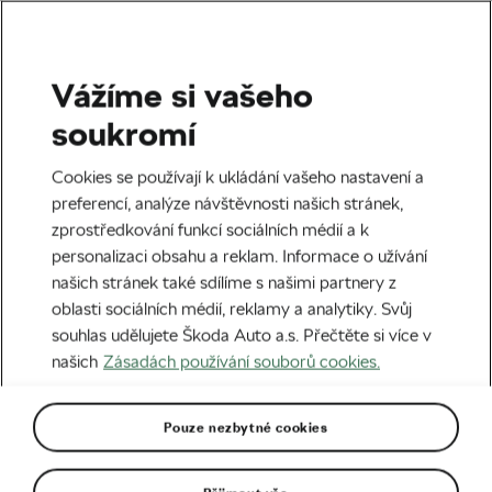
Vážíme si vašeho
Silniční cyklistika
soukromí
Peter Sagan: Co dělá, když
Cookies se používají k ukládání vašeho nastavení a
už nemusí žít jako mnich?
preferencí, analýze návštěvnosti našich stránek,
zprostředkování funkcí sociálních médií a k
Autor:
Radek Malina
04. 06. 2026
v
18:00
personalizaci obsahu a reklam. Informace o užívání
6 minut čtení
našich stránek také sdílíme s našimi partnery z
oblasti sociálních médií, reklamy a analytiky. Svůj
souhlas udělujete Škoda Auto a.s. Přečtěte si více v
našich
Zásadách používání souborů cookies.
Pouze nezbytné cookies