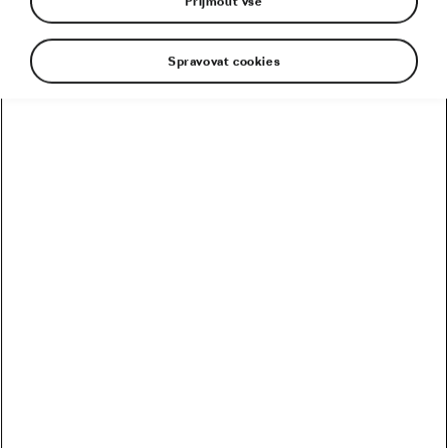
Přijmout vše
Spravovat cookies
Muž, který změnil svět cyklistiky, se řítí do Prahy.
Peter Sagan, sedminásobný šampion bodovací
soutěže Tour de France, bude startovat jako
ambasador Škoda We Love Cycling a kopcovité
L’Etape Czech Republic by Tour de France v Praze
20. června na dlouhé trase. V exkluzivním
rozhovoru vypravuje o životě bez kola,