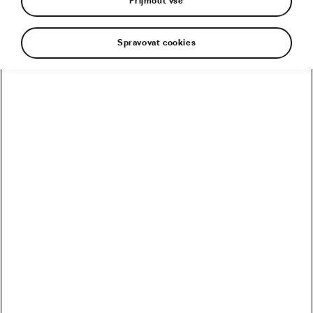
Přijmout vše
Spravovat cookies
Brutální etapy provází neméně brutální vedro.
Cyklisté při Tour de France prakticky denně čelí
spalujícímu žáru. Jak se otepluje planeta, odehrává
se i prázdninová Tour de France ve větších
vedrech. Úvodní etapa ročníku 2024 se jela při