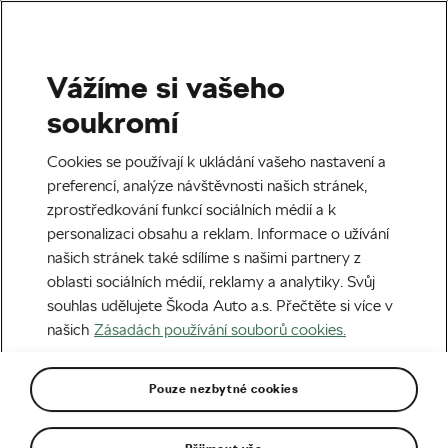
Vážíme si vašeho
Zdraví a trénink
soukromí
Jak cyklisté bojují s vedrem
Cookies se používají k ukládání vašeho nastavení a
na Tour de France? Proč se
preferencí, analýze návštěvnosti našich stránek,
zprostředkování funkcí sociálních médií a k
mrazí i gely?
personalizaci obsahu a reklam. Informace o užívání
našich stránek také sdílíme s našimi partnery z
Autor:
We Love Cycling
17. 07. 2024
v
03:00
oblasti sociálních médií, reklamy a analytiky. Svůj
6 minut čtení
souhlas udělujete Škoda Auto a.s. Přečtěte si více v
našich
Zásadách používání souborů cookies.
Pouze nezbytné cookies