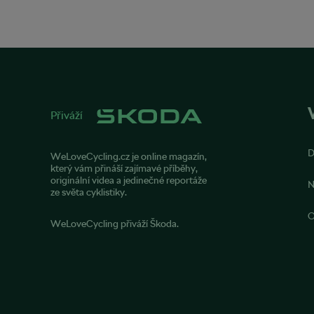
Přiváží
WeLoveCycling.cz je online magazín,
který vám přináší zajímavé příběhy,
originální videa a jedinečné reportáže
N
ze světa cyklistiky.
O
WeLoveCycling přiváží Škoda.