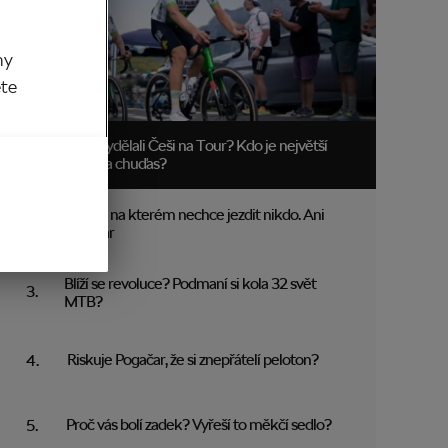
my
ěte
Kolik vydělali Češi na Tour? Kdo je největší
boháč a chuďas?
Trakař, na kterém nechce jezdit nikdo. Ani
Pogačar
Blíží se revoluce? Podmaní si kola 32 svět
MTB?
Riskuje Pogačar, že si znepřátelí peloton?
Proč vás bolí zadek? Vyřeší to měkčí sedlo?