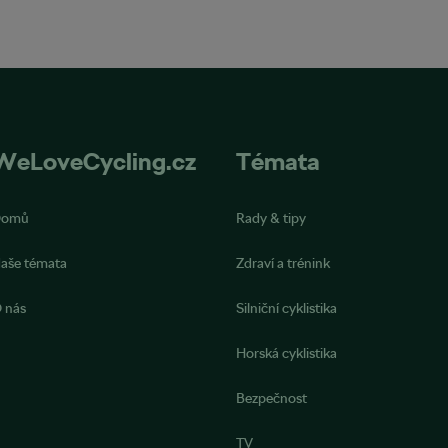
WeLoveCycling.cz
Témata
Domů
Rady & tipy
aše témata
Zdraví a trénink
 nás
Silniční cyklistika
Horská cyklistika
Bezpečnost
TV