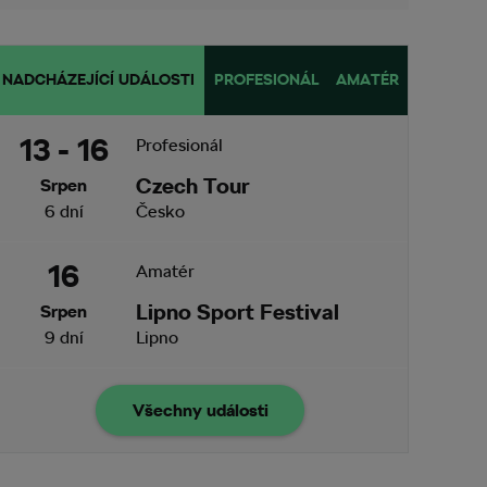
NADCHÁZEJÍCÍ UDÁLOSTI
PROFESIONÁL
AMATÉR
13 - 16
Profesionál
Czech Tour
Srpen
6 dní
Česko
16
Amatér
Lipno Sport Festival
Srpen
9 dní
Lipno
Všechny události