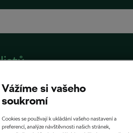
listů
Vážíme si vašeho
soukromí
yklisté bojují s vedrem na Tour de France?
se mrazí i gely?
Cookies se používají k ukládání vašeho nastavení a
024
v
03:00
6 minut čtení
preferencí, analýze návštěvnosti našich stránek,
 trénink