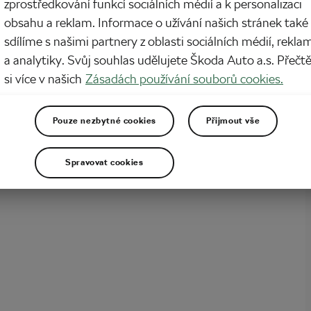
zprostředkování funkcí sociálních médií a k personalizaci
obsahu a reklam. Informace o užívání našich stránek také
etapy provází neméně brutální vedro. Cyklisté při Tour de France prakticky
í spalujícímu žáru. Jak se otepluje planeta, odehrává se i prázdninová Tour de
sdílíme s našimi partnery z oblasti sociálních médií, rekla
 větších vedrech. Úvodní etapa ročníku 2024 se jela při teplotě 40 stupňů
a analytiky. Svůj souhlas udělujete Škoda Auto a.s. Přečt
patnáctá etapa před druhým…
si více v našich
Zásadách používání souborů cookies.
Pouze nezbytné cookies
Přijmout vše
Spravovat cookies