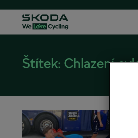
Štítek:
Chlazení cyk
Jak c
Proč 
17. 07. 2
Zdraví a