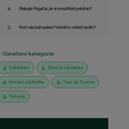
Riskuje Pogačar, že si znepřátelí peloton?
Proč vás bolí zadek? Vyřeší to měkčí sedlo?
Označení kategorie
Cyklistika
Silniční cyklistika
Horská cyklistika
Tour de France
Trénink