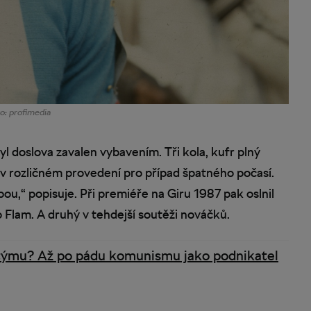
o: profimedia
l doslova zavalen vybavením. Tři kola, kufr plný
v rozličném provedení pro případ špatného počasí.
u,“ popisuje. Při premiéře na Giru 1987 pak oslnil
Flam. A druhý v tehdejší soutěži nováčků.
ýmu? Až po pádu komunismu jako podnikatel