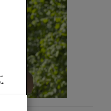
my
ěte