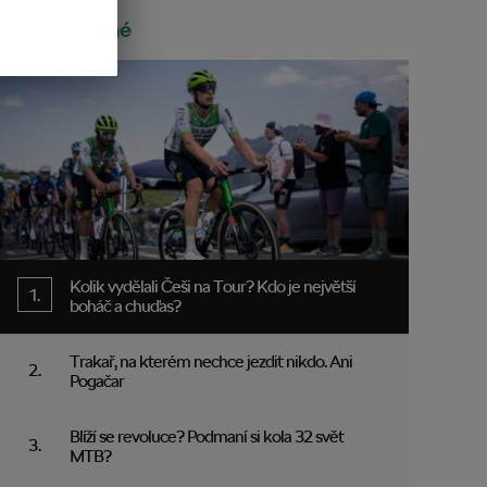
Doporučené
Kolik vydělali Češi na Tour? Kdo je největší
boháč a chuďas?
Trakař, na kterém nechce jezdit nikdo. Ani
Pogačar
Blíží se revoluce? Podmaní si kola 32 svět
MTB?