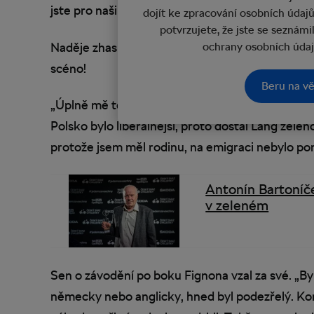
jste pro naši socialistickou vlast dosáhl? Ještě j
dojít ke zpracování osobních údaj
potvrzujete, že jste se seznám
Naděje zhasly ve dvou větách. Sbohem Fignone
ochrany osobních úda
scéno!
Beru na vě
„Úplně mě to zlomilo. Jezdil jsem dál, ale chyběl
Polsko bylo liberálnější, proto dostal Lang zele
protože jsem měl rodinu, na emigraci nebylo pom
Antonín Bartoníč
v zeleném
Sen o závodění po boku Fignona vzal za své. „By
německy nebo anglicky, hned byl podezřelý. Kont