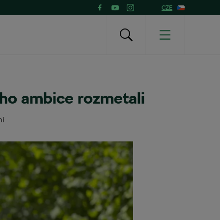
CZE
eho ambice rozmetali
ní