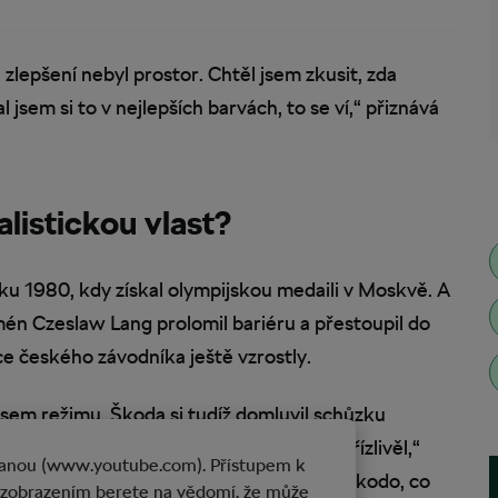
zlepšení nebyl prostor. Chtěl jsem zkusit, zda
 jsem si to v nejlepších barvách, to se ví,“ přiznává
alistickou vlast?
ku 1980, kdy získal olympijskou medaili v Moskvě. A
mén Czeslaw Lang prolomil bariéru a přestoupil do
ce českého závodníka ještě vzrostly.
sem režimu. Škoda si tudíž domluvil schůzku
ířil plný optimismu. „Rychle jsem vystřízlivěl,“
tranou (www.youtube.com). Přístupem k
 uzemnil. Slyším to jako dnes. Soudruhu Škodo, co
 zobrazením berete na vědomí, že může