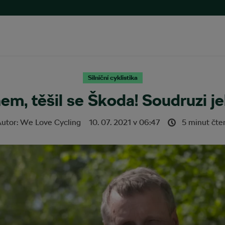
Silniční cyklistika
nem, těšil se Škoda! Soudruzi j
utor:
We Love Cycling
10. 07. 2021
v
06:47
5 minut čte