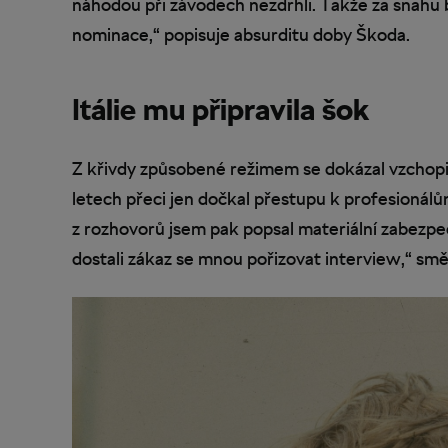
náhodou při závodech nezdrhli. Takže za snahu
nominace,“ popisuje absurditu doby Škoda.
Itálie mu připravila šok
Z křivdy způsobené režimem se dokázal vzchopit
letech přeci jen dočkal přestupu k profesionálů
z rozhovorů jsem pak popsal materiální zabezpe
dostali zákaz se mnou pořizovat interview,“ smě