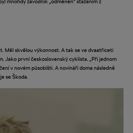
 byl mnohdy závodník „odměněn“ stažením z
. Měl skvělou výkonnost. A tak se ve dvaatřiceti
m. Jako první československý cyklista. „Při jednom
čení v novém působišti. A novináři doma následně
je se Škoda.