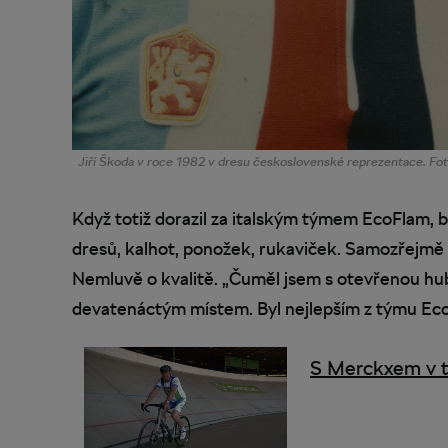
Jiří Škoda v roce 1982 v dresu československé reprezentace. Fot
Když totiž dorazil za italským týmem EcoFlam, by
dresů, kalhot, ponožek, rukaviček. Samozřejmě 
Nemluvě o kvalitě. „Čuměl jsem s otevřenou hubo
devatenáctým místem. Byl nejlepším z týmu Eco 
S Merckxem v t