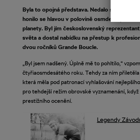
Byla to opojná představa. Nedalo se jí ubráni
honilo se hlavou v polovině osmdesátých let m
planety. Byl jím československý reprezentant 
světa a dostal nabídku na přestup k profesion
dvou ročníků Grande Boucle.
„Byl jsem nadšený. Úplně mě to pohltilo,“ vzpo
čtyřiaosmdesátého roku. Tehdy za ním přiletěl
která měla pod patronací vyhlašování nejlepšího
pro tehdejší režim obrovské vyznamenání, když p
prestižního ocenění.
Legendy Závodu 