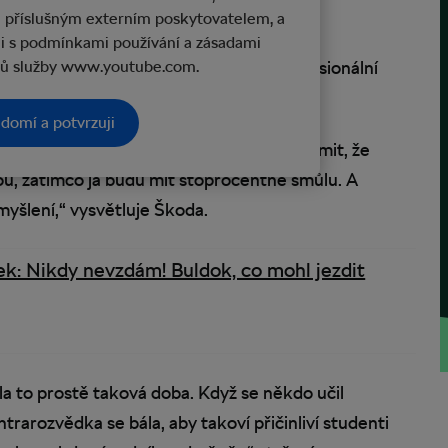
ste nic nedokázal!“
ů příslušným externím poskytovatelem, a
ili s podmínkami používání a zásadami
! Sbohem Tour de France! Sbohem profesionální
jů služby www.youtube.com.
domí a potvrzuji
 mi drive. Vzali mi chuť. Měl jsem si uvědomit, že
nou, zatímco já budu mít stoprocentně smůlu. A
yšlení,“ vysvětluje Škoda.
ek: Nikdy nevzdám! Buldok, co mohl jezdit
la to prostě taková doba. Když se někdo učil
rarozvědka se bála, aby takoví přičinliví studenti