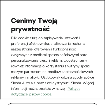
Cenimy Twoją
Dlatego jeździmy!
prywatność
5 powodów, dla których
Pliki cookie służą do zapisywania ustawień i
można pokochać jazdę na
preferencji użytkownika, analizowania ruchu na
naszej stronie, oferowania funkcjonalności
rowerze stacjonarnym
związanych z mediami społecznościowymi oraz
personalizowania treści i reklam. Udostępniamy
Autor:
Megan Flottorp
4 maja, 2020
o
9:07 am
również informacje o korzystaniu z witryny spółki
naszym partnerom ds. mediów społecznościowych,
reklamy i analityki. Użytkownik udziela zgody spółce
Škoda Auto a.s. oraz sieci dystrybucji Škoda. Więcej
informacji można znaleźć w naszej
Polityce
dotyczącej plików cookie.