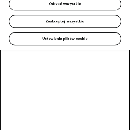
Odrzuć wszystkie
Zaakceptuj wszystkie
Ustawienia plików cookie
Czy też zastanawiasz się nad przedłużeniem
zimowego reżimu treningowego? Z ekscytacją
rozpakowujesz swojego pierwszego
turbotrenażera, a może po raz pierwszy od lat
wskakujesz na swój stary rower stacjonarny? W
każdym przypadku jest to świetny sposób na
spalanie dużych ilości kalorii, utrzymanie siły
mięśni i całego ciała oraz oczyszczenie umysłu. To
między innymi dzięki tym zaletom jazda na
rowerze stacjonarnym ma tak wierną grupę