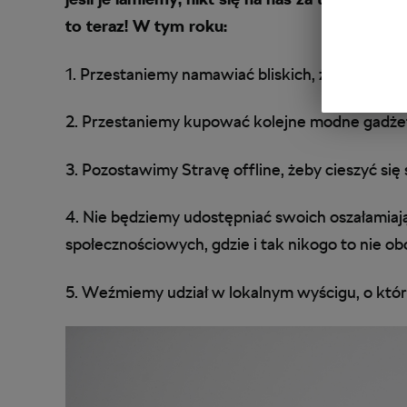
to teraz! W tym roku:
1. Przestaniemy namawiać bliskich, żeby dołączy
2. Przestaniemy kupować kolejne modne gadże
3. Pozostawimy Stravę offline, żeby cieszyć się 
4. Nie będziemy udostępniać swoich oszałamia
społecznościowych, gdzie i tak nikogo to nie ob
5. Weźmiemy udział w lokalnym wyścigu, o któ