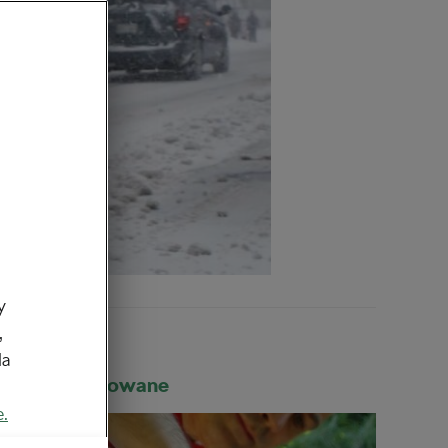
y
,
da
Rekomendowane
e.