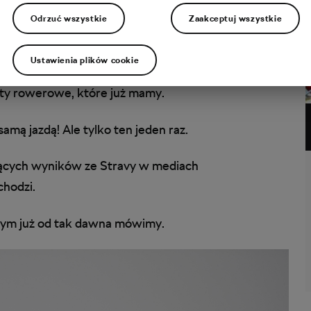
Odrzuć wszystkie
Zaakceptuj wszystkie
li do nas na rower.
Ustawienia plików cookie
ty rowerowe, które już mamy.
samą jazdą! Ale tylko ten jeden raz.
jących wyników ze Stravy w mediach
chodzi.
rym już od tak dawna mówimy.