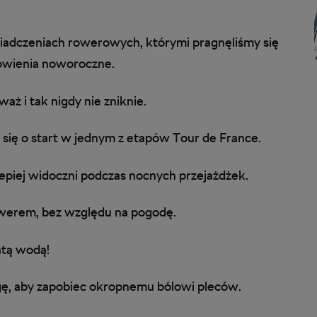
iadczeniach rowerowych, którymi pragnęliśmy się
nowienia noworoczne.
aż i tak nigdy nie zniknie.
ć się o start w jednym z etapów Tour de France.
epiej widoczni podczas nocnych przejażdżek.
owerem, bez względu na pogodę.
atą wodą!
ogę, aby zapobiec okropnemu bólowi pleców.