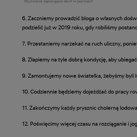
Wyzwanie zapierające dech w piersiach
6. Zaczniemy prowadzić bloga o własnych dośw
podzielić już w 2019 roku, gdy robiliśmy posta
7. Przestaniemy narzekać na ruch uliczny, poniew
8. Złapiemy na tyle dobrą kondycję, aby ubiega
9. Zamontujemy nowe światełka, żebyśmy byli l
10. Codziennie będziemy dojeżdżać do pracy r
11. Zakończymy każdy prysznic cholerną lodow
12. Poświęcimy więcej czasu na rozciąganie i j