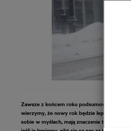
Zawsze z końcem roku podsumowujemy, co zro
wierzymy, że nowy rok będzie lepszy od pop
sobie w myślach, mają znaczenie tylko wtedy,
jeśli je łamiemy, nikt się na nas za to nie z