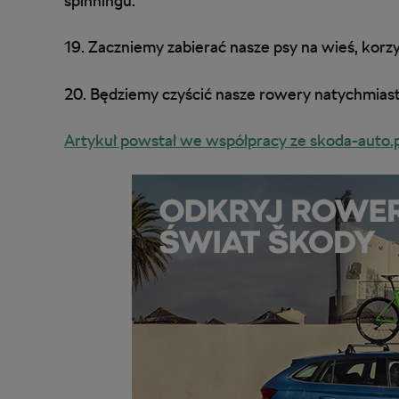
spinningu.
19. Zaczniemy zabierać nasze psy na wieś, korz
20. Będziemy czyścić nasze rowery natychmiast 
Artykuł powstał we współpracy ze skoda-auto.p