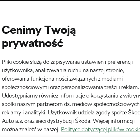
Cenimy Twoją
prywatność
Pliki cookie służą do zapisywania ustawień i preferencji
użytkownika, analizowania ruchu na naszej stronie,
oferowania funkcjonalności związanych z mediami
społecznościowymi oraz personalizowania treści i reklam.
Udostępniamy również informacje o korzystaniu z witryn
spółki naszym partnerom ds. mediów społecznościowych
biliśmy dobrze, a co źle, i nieustannie przy tym
reklamy i analityki. Użytkownik udziela zgody spółce Ško
Auto a.s. oraz sieci dystrybucji Škoda. Więcej informacji
rzedniego. Obietnice, które składamy samym
można znaleźć w naszej
Polityce dotyczącej plików cooki
 kiedy je spełniamy, choć z drugiej strony, nawet
ezłości. No chyba że głośno je wykrzyczymy… Zróbmy