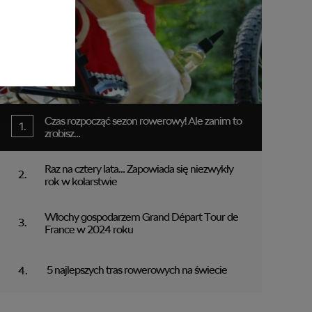
Czas rozpocząć sezon rowerowy! Ale zanim to
zrobisz…
Raz na cztery lata… Zapowiada się niezwykły
rok w kolarstwie
Włochy gospodarzem Grand Départ Tour de
France w 2024 roku
5 najlepszych tras rowerowych na świecie