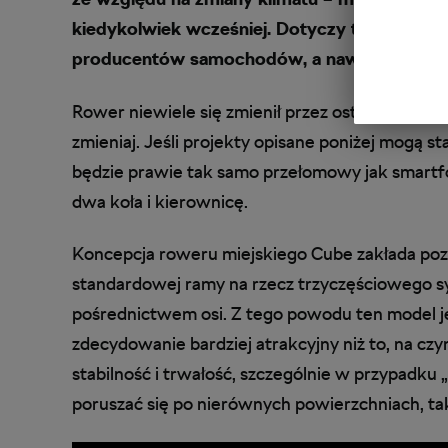
kiedykolwiek wcześniej. Dotyczy to w równy
producentów samochodów, a nawet projekt
Rower niewiele się zmienił przez ostatnie stulec
zmieniaj. Jeśli projekty opisane poniżej mogą 
będzie prawie tak samo przełomowy jak smartfo
dwa koła i kierownicę.
Koncepcja roweru miejskiego Cube zakłada pozb
standardowej ramy na rzecz trzyczęściowego 
pośrednictwem osi. Z tego powodu ten model jes
zdecydowanie bardziej atrakcyjny niż to, na cz
stabilność i trwałość, szczególnie w przypadku 
poruszać się po nierównych powierzchniach, ta