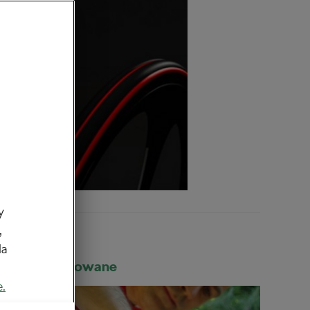
y
,
da
Rekomendowane
e.