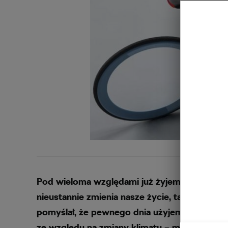
Pod wieloma względami już żyjemy w przyszłoś
nieustannie zmienia nasze życie, tak naprawd
pomyślał, że pewnego dnia użyjemy telefonu 
ze względu na zmiany klimatu – myślimy o pr