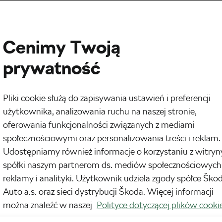
Cenimy Twoją
prywatność
Pliki cookie służą do zapisywania ustawień i preferencji
użytkownika, analizowania ruchu na naszej stronie,
oferowania funkcjonalności związanych z mediami
społecznościowymi oraz personalizowania treści i reklam.
Udostępniamy również informacje o korzystaniu z witryn
spółki naszym partnerom ds. mediów społecznościowych
ci, jednak rewolucja cyfrowa, która zmieniła i
reklamy i analityki. Użytkownik udziela zgody spółce Ško
Auto a.s. oraz sieci dystrybucji Škoda. Więcej informacji
ę dopiero się zaczyna. Kto jeszcze niedawno by
można znaleźć w naszej
Polityce dotyczącej plików cooki
jako środka płatniczego? W efekcie – jak również
zyszłości prawdopodobnie częściej niż