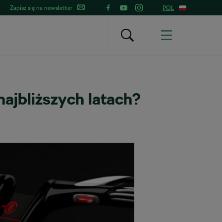
Zapisz się na newsletter
POL
ajbliższych latach?