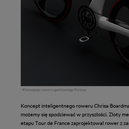
Koncepcja roweru sportowego Furious
Koncept inteligentnego roweru Chrisa Boardma
możemy się spodziewać w przyszłości. Złoty medal
etapu Tour de France zaprojektował rower z za