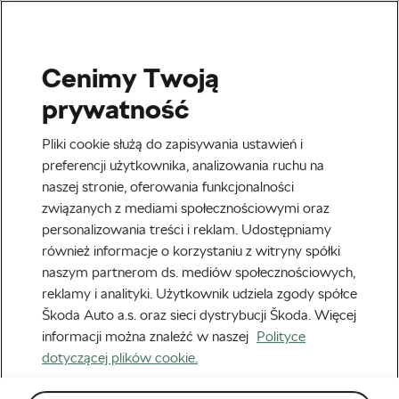
Cenimy Twoją
Kolarstwo szosowe
prywatność
Tak powinien wyglądać
Pliki cookie służą do zapisywania ustawień i
kalendarz 2020 każdego
preferencji użytkownika, analizowania ruchu na
naszej stronie, oferowania funkcjonalności
fana kolarstwa
związanych z mediami społecznościowymi oraz
personalizowania treści i reklam. Udostępniamy
Autor:
Piotr Nowik
10 stycznia, 2020
o
1:30 pm
również informacje o korzystaniu z witryny spółki
naszym partnerom ds. mediów społecznościowych,
reklamy i analityki. Użytkownik udziela zgody spółce
Škoda Auto a.s. oraz sieci dystrybucji Škoda. Więcej
informacji można znaleźć w naszej
Polityce
dotyczącej plików cookie.