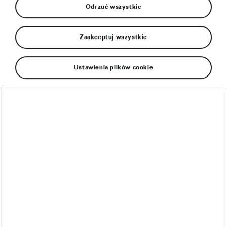
Odrzuć wszystkie
Zaakceptuj wszystkie
Ustawienia plików cookie
W tym roku nie jeździmy na pamięć, tylko
dokładanie oznaczamy imprezową trasę. O co
chodzi? Tegoroczny kalendarz znów zaroi się od
ważnych kolarskich wydarzeń, a dodatkowym
świętem będzie walka o medale igrzysk
olimpijskich.