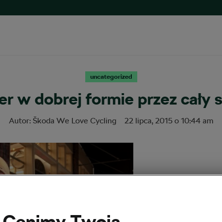
uncategorized
r w dobrej formie przez cały 
Autor:
Škoda We Love Cycling
22 lipca, 2015
o
10:44 am
Cenimy Twoją