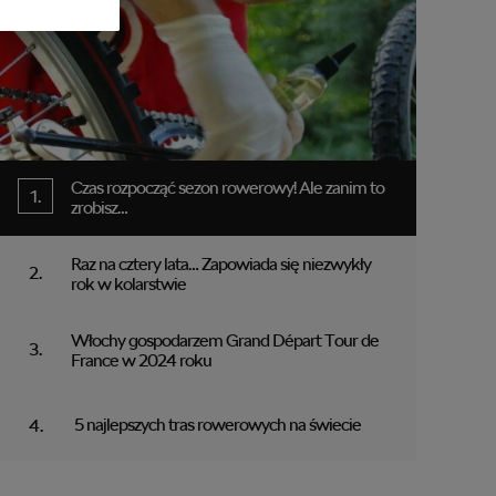
Czas rozpocząć sezon rowerowy! Ale zanim to
zrobisz…
Raz na cztery lata… Zapowiada się niezwykły
rok w kolarstwie
Włochy gospodarzem Grand Départ Tour de
France w 2024 roku
5 najlepszych tras rowerowych na świecie