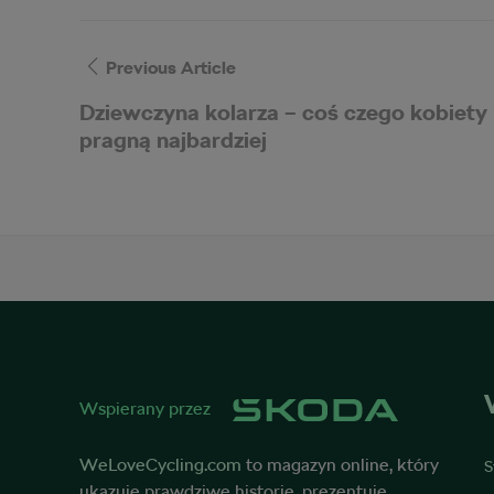
Previous Article
Dziewczyna kolarza – coś czego kobiety
pragną najbardziej
Wspierany przez
WeLoveCycling.com
to magazyn online, który
S
ukazuje prawdziwe historie, prezentuje