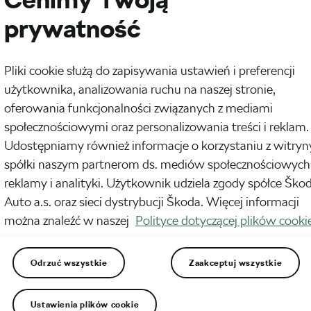
prywatność
Pliki cookie służą do zapisywania ustawień i preferencji
użytkownika, analizowania ruchu na naszej stronie,
oferowania funkcjonalności związanych z mediami
społecznościowymi oraz personalizowania treści i reklam.
Udostępniamy również informacje o korzystaniu z witryn
spółki naszym partnerom ds. mediów społecznościowych
 kolarskiej, a co z Twoim pojazdem? Sprawdź jak d
reklamy i analityki. Użytkownik udziela zgody spółce Ško
Auto a.s. oraz sieci dystrybucji Škoda. Więcej informacji
można znaleźć w naszej
Polityce dotyczącej plików cooki
Odrzuć wszystkie
Zaakceptuj wszystkie
 mieć zaniedbanego roweru! Poza tym dobrze
Ustawienia plików cookie