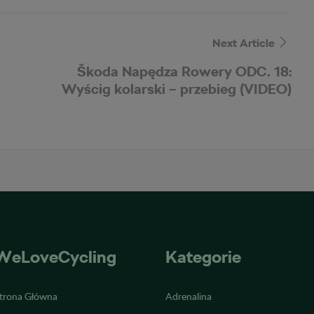
Next Article
Škoda Napędza Rowery ODC. 18:
Wyścig kolarski – przebieg (VIDEO)
WeLoveCycling
Kategorie
trona Główna
Adrenalina