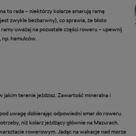
t na to rada – niektórzy kolarze smarują ramę
jest zwykle bezbarwny), co sprawia, że błoto
iu ramy uważaj na pozostałe części roweru – upewnij
, np. hamulców.
 jakim terenie jeździsz. Zawartość mineralna i
to pod uwagę dobierając odpowiedni smar do roweru.
potrzeby, niż kolarz jeżdżący głównie na Mazurach.
m warsztacie rowerowym. Jadąc na wakacje nad morze