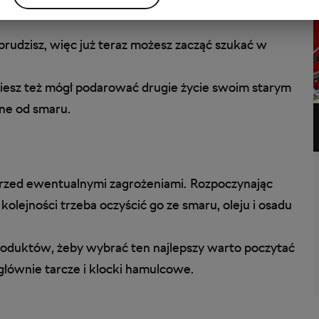
rodze.
udzisz, więc już teraz możesz zacząć szukać w
ziesz też mógł podarować drugie życie swoim starym
ne od smaru.
przed ewentualnymi zagrożeniami.
Rozpoczynając
lejności trzeba oczyścić go ze smaru, oleju i osadu
roduktów, żeby wybrać ten najlepszy warto poczytać
głównie tarcze i klocki hamulcowe.