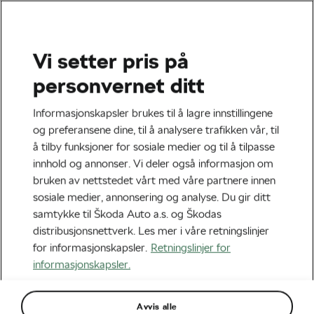
Vi setter pris på
Trening & helse
personvernet ditt
Nattsykling – å mestre
Informasjonskapsler brukes til å lagre innstillingene
mørket
og preferansene dine, til å analysere trafikken vår, til
å tilby funksjoner for sosiale medier og til å tilpasse
Av
Jiri Kaloc
oktober 26, 2023
kl.
12:00
4 min lesing
innhold og annonser. Vi deler også informasjon om
bruken av nettstedet vårt med våre partnere innen
sosiale medier, annonsering og analyse. Du gir ditt
samtykke til Škoda Auto a.s. og Škodas
distribusjonsnettverk. Les mer i våre retningslinjer
for informasjonskapsler.
Retningslinjer for
informasjonskapsler.
Avvis alle