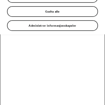
Godta alle
Administrer informasjonskapsler
Med riktig utstyr og en godt planlagt rute kan
nattsykling være et spennende eventyr. For at
du skal få mest mulig ut av det, har vi satt
sammen et sett med tips om hvordan du
tilpasser sykkelstil og drivstoff og takler
værforholdene om natten.