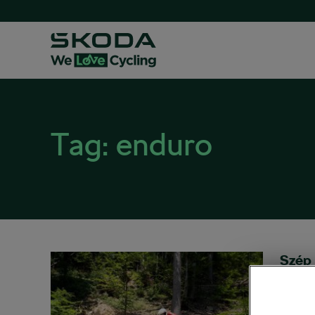
Tag:
enduro
Szép 
hangu
2019-07-
Adrenal