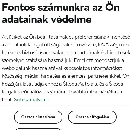
Fontos számunkra az Ön
nduró bringával járok, ideje volt már egy versenyre is elnézni. Érdekes szakág
n állóképesség éppen úgy kell hozzá, mint technikai tudás. Kezdésnek nem tűnt
adatainak védelme
k egy Enduro World Series futam, ezért neveztünk a Trans Juliusra, ami
l az enduró versenyek Woodstockja.
A sütiket az Ön beállításainak és preferenciáinak mentésé
ill, enduro, freeride – mi a különbség?
az oldalunk látogatottságának elemzésére, közösségi mé
19
08:00
-kor
funkciók biztosítására, valamint a tartalmak és hirdetése
ng/MTB
személyre szabására használjuk. Emellett megosztjuk a
weboldalunk használatával kapcsolatos információkat
a nap is érzékelhetően melegebben süt fel a hegyek mögött, úgy gyülekeznek
esebb bicóshadak a völgyekben. A Libegőtől lefelé vezető Zugligeti úton már
közösségi média, hirdetési és elemzési partnereinkkel. Ön
méhrajként zümmögnek a racsnik a szebbnél szebb fulltelós csodákon, amiket
hozzájárulását adja ehhez a Škoda Auto a.s. és a Škoda
ként csak tátott szájjal bámul az ember. De vajon…
forgalmazói hálózat számára. További információkat a
talál.
Süti szabályzat
Összes elutasítása
Összes elfogadása