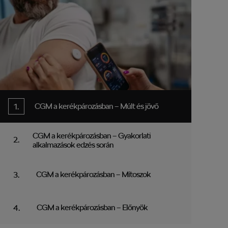
CGM a kerékpározásban – Múlt és jövő
CGM a kerékpározásban – Gyakorlati
alkalmazások edzés során
CGM a kerékpározásban – Mítoszok
CGM a kerékpározásban – Előnyök