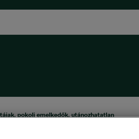
tájak, pokoli emelkedők, utánozhatatlan
lat: Trans Julius 2019, 1. rész
02
07:00
-kor
in