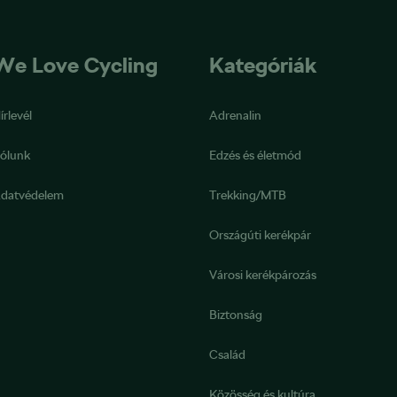
We Love Cycling
Kategóriák
írlevél
Adrenalin
ólunk
Edzés és életmód
datvédelem
Trekking/MTB
Országúti kerékpár
Városi kerékpározás
Biztonság
Család
Közösség és kultúra