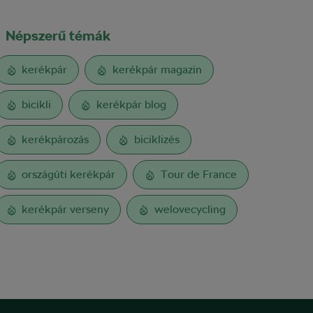
Népszerű témák
kerékpár
kerékpár magazin
bicikli
kerékpár blog
kerékpározás
biciklizés
országúti kerékpár
Tour de France
kerékpár verseny
welovecycling