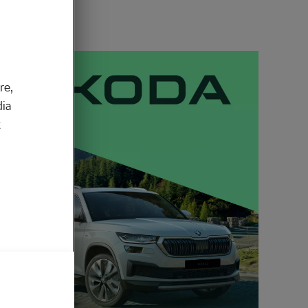
re,
dia
k