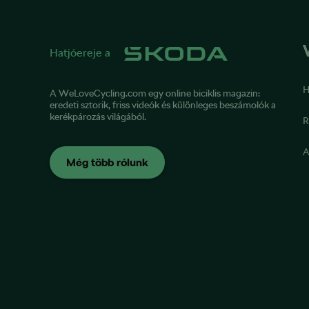
Hatjóereje a
H
A WeLoveCycling.com egy online biciklis magazin:
eredeti sztorik, friss videók és különleges beszámolók a
kerékpározás világából.
R
A
Még több rólunk