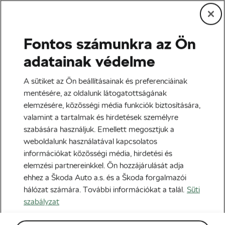
Fontos számunkra az Ön
Tag:
biciklizés
adatainak védelme
Amszterdamban
A sütiket az Ön beállításainak és preferenciáinak
mentésére, az oldalunk látogatottságának
elemzésére, közösségi média funkciók biztosítására,
valamint a tartalmak és hirdetések személyre
szabására használjuk. Emellett megosztjuk a
Hogyan foglalták el Amszterdamot a
weboldalunk használatával kapcsolatos
bringások?
információkat közösségi média, hirdetési és
2019-06-17
07:00
-kor
elemzési partnereinkkel. Ön hozzájárulását adja
Városi kerékpározás
ehhez a Škoda Auto a.s. és a Škoda forgalmazói
hálózat számára. További információkat a talál.
Süti
szabályzat
Milyen volt Amszterdam 50 évvel
ezelőtt?
2018-06-22
14:11
-kor