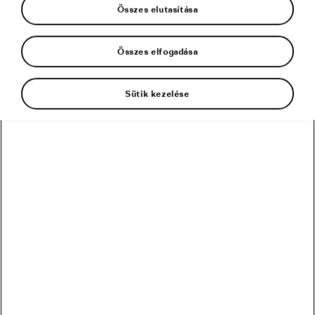
Összes elutasítása
Városi kerékpározás
Összes elfogadása
Sütik kezelése