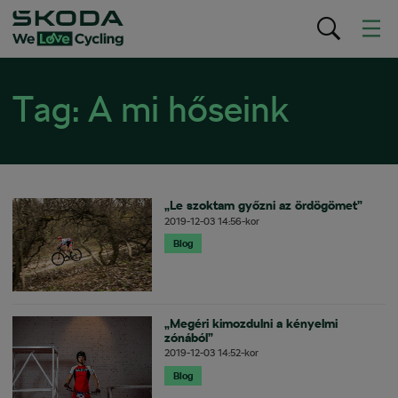
Tag:
A mi hőseink
„Le szoktam győzni az ördögömet”
2019-12-03
14:56
-kor
Blog
„Megéri kimozdulni a kényelmi
zónából”
2019-12-03
14:52
-kor
Blog