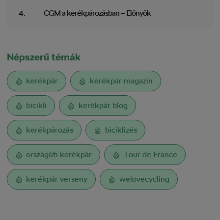
CGM a kerékpározásban – Előnyök
Népszerű témák
kerékpár
kerékpár magazin
bicikli
kerékpár blog
kerékpározás
biciklizés
országúti kerékpár
Tour de France
kerékpár verseny
welovecycling