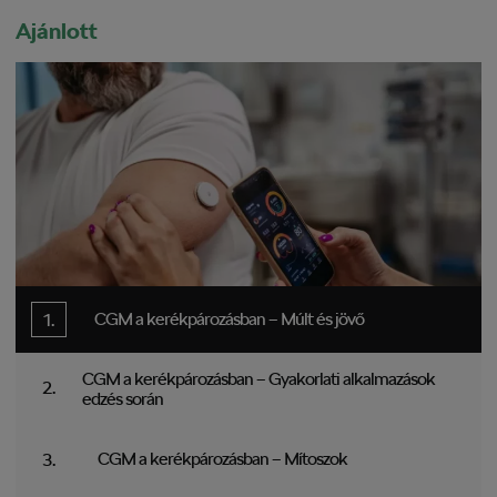
Ajánlott
CGM a kerékpározásban – Múlt és jövő
CGM a kerékpározásban – Gyakorlati alkalmazások
edzés során
CGM a kerékpározásban – Mítoszok