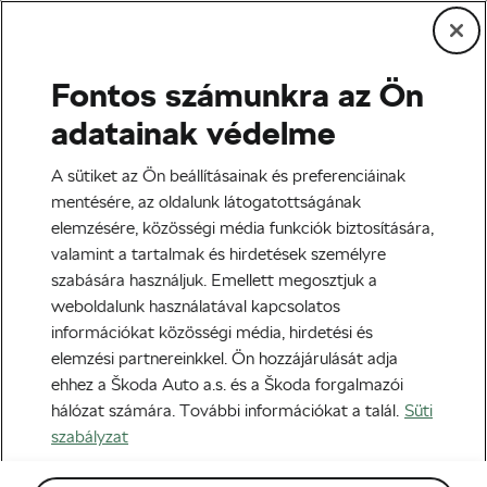
Fontos számunkra az Ön
Edzés és életmód
adatainak védelme
Miért hízunk karanténban?
A sütiket az Ön beállításainak és preferenciáinak
mentésére, az oldalunk látogatottságának
Szerző:
Jiří Kaloč
2021-08-06
06:00
-kor
elemzésére, közösségi média funkciók biztosítására,
6 perc olvasási idő
valamint a tartalmak és hirdetések személyre
szabására használjuk. Emellett megosztjuk a
weboldalunk használatával kapcsolatos
információkat közösségi média, hirdetési és
elemzési partnereinkkel. Ön hozzájárulását adja
ehhez a Škoda Auto a.s. és a Škoda forgalmazói
hálózat számára. További információkat a talál.
Süti
szabályzat