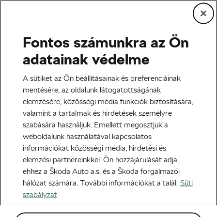
Fontos számunkra az Ön
adatainak védelme
vissza
A sütiket az Ön beállításainak és preferenciáinak
mentésére, az oldalunk látogatottságának
A Barna Szőnyeg:
elemzésére, közösségi média funkciók biztosítására,
valamint a tartalmak és hirdetések személyre
Korábbi Nyertesek
szabására használjuk. Emellett megosztjuk a
72K
41K
29K
29K
weboldalunk használatával kapcsolatos
29K
28K
információkat közösségi média, hirdetési és
elemzési partnereinkkel. Ön hozzájárulását adja
ehhez a Škoda Auto a.s. és a Škoda forgalmazói
hálózat számára. További információkat a talál.
Süti
szabályzat