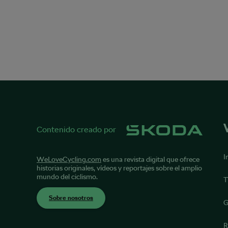
Contenido creado por
I
WeLoveCycling.com
es una revista digital que ofrece
historias originales, vídeos y reportajes sobre el amplio
mundo del ciclismo.
T
Sobre nosotros
G
R