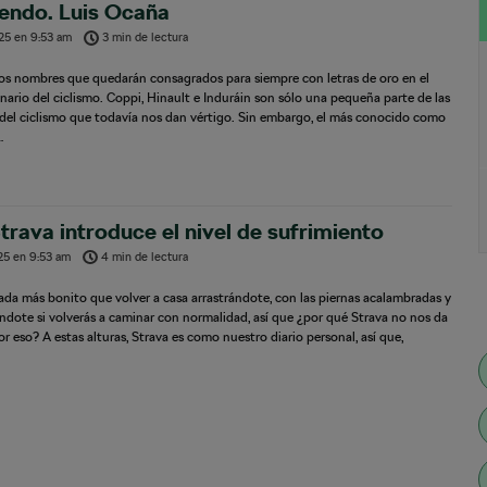
endo. Luis Ocaña
025
en
9:53 am
3 min de lectura
os nombres que quedarán consagrados para siempre con letras de oro en el
nario del ciclismo. Coppi, Hinault e Induráin son sólo una pequeña parte de las
del ciclismo que todavía nos dan vértigo. Sin embargo, el más conocido como
…
Strava introduce el nivel de sufrimiento
025
en
9:53 am
4 min de lectura
da más bonito que volver a casa arrastrándote, con las piernas acalambradas y
dote si volverás a caminar con normalidad, así que ¿por qué Strava no nos da
r eso? A estas alturas, Strava es como nuestro diario personal, así que,