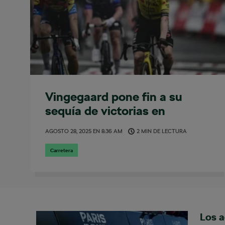
Vingegaard pone fin a su
sequía de victorias en
Grandes Vueltas con un
AGOSTO 28, 2025
EN
8:36 AM
2 MIN DE LECTURA
triunfo muy trabajado en la
segunda etapa
Carretera
Los a