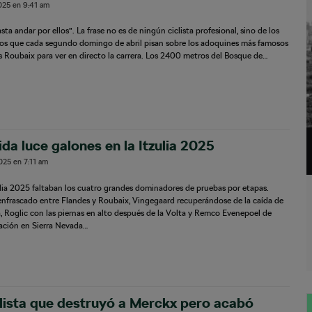
2025
en
9:41 am
sta andar por ellos”. La frase no es de ningún ciclista profesional, sino de los
dos que cada segundo domingo de abril pisan sobre los adoquines más famosos
is Roubaix para ver en directo la carrera. Los 2400 metros del Bosque de…
da luce galones en la Itzulia 2025
2025
en
7:11 am
ulia 2025 faltaban los cuatro grandes dominadores de pruebas por etapas.
nfrascado entre Flandes y Roubaix, Vingegaard recuperándose de la caída de
a, Roglic con las piernas en alto después de la Volta y Remco Evenepoel de
ación en Sierra Nevada…
clista que destruyó a Merckx pero acabó