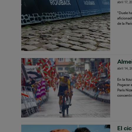
abril 17, 
“Duele ha
aficiona
de la Par
Almei
abril 14, 
En la Itz
Pogacar e
París Niz
concentr
El ci