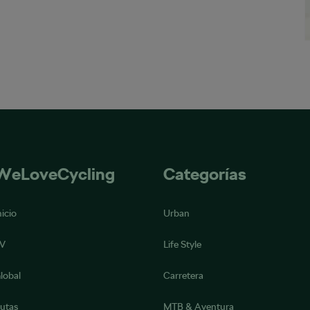
WeLoveCycling
Categorías
nicio
Urban
V
Life Style
lobal
Carretera
utas
MTB & Aventura