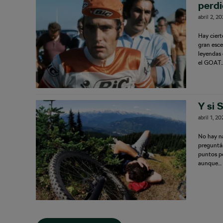
perdi
abril 2, 2
Hay ciert
gran esce
leyendas 
el GOAT
Y si 
abril 1, 2
No hay na
preguntán
puntos po
aunque…