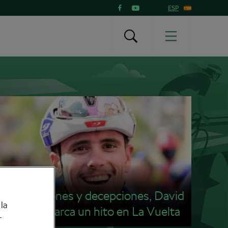
ESP
Tras lesiones y decepciones, David
la
Gaudu marca un hito en La Vuelta
r