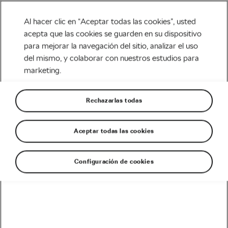
Al hacer clic en “Aceptar todas las cookies”, usted
acepta que las cookies se guarden en su dispositivo
para mejorar la navegación del sitio, analizar el uso
Carretera
del mismo, y colaborar con nuestros estudios para
marketing.
Roglic contra los
escaladores. Favoritos de la
Rechazarlas todas
Vuelta 2021
Aceptar todas las cookies
Escrito por
Luis Ortega @ciclored
agosto 12, 2021
en
10:30 am
Configuración de cookies