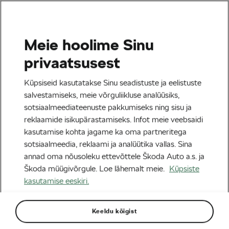
Meie hoolime Sinu
Tag:
L’Étape treenimine
privaatsusest
Küpsiseid kasutatakse Sinu seadistuste ja eelistuste
salvestamiseks, meie võrguliikluse analüüsiks,
sotsiaalmeediateenuste pakkumiseks ning sisu ja
Finišijoone tagamaad: Kuidas Ewa
reklaamide isikupärastamiseks. Infot meie veebsaidi
Zwolska L’Étape Pooola iseenda
kasutamise kohta jagame ka oma partneritega
ootusi ületas
29/06/2026
kell
11:35
4 minuti lugemine
sotsiaalmeedia, reklaami ja analüütika vallas. Sina
Tervis & trenn
annad oma nõusoleku ettevõttele Škoda Auto a.s. ja
Škoda müügivõrgule. Loe lähemalt meie.
Küpsiste
kasutamise eeskiri.
Pilk eesmärgil: Markko Karu ja
Nähtamatu Lava protsessi peidetud
jõud
26/06/2026
kell
07:17
3 minuti lugemine
Keeldu kõigist
Maanteesõit