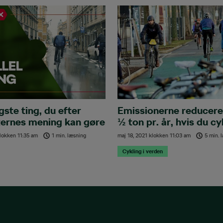
gste ting, du efter
Emissionerne reducer
ternes mening kan gøre
½ ton pr. år, hvis du cy
ykel
arbejde en dag
lokken
11:35 am
1 min. læsning
maj 18, 2021
klokken
11:03 am
5 min. 
Cykling i verden