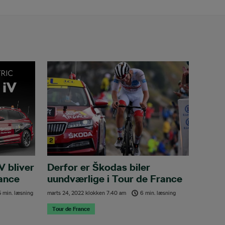
V bliver
Derfor er Škodas biler
rance
uundværlige i Tour de France
5 min. læsning
marts 24, 2022
klokken
7:40 am
6 min. læsning
Tour de France