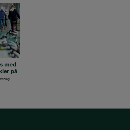
es med
kler på
læsning