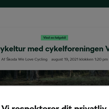
Vind en følgebil
ykeltur med cykelforeningen 
Af
Škoda We Love Cycling
august 19, 2021
klokken
1:20 pm
Vi respekterer dit privatliv