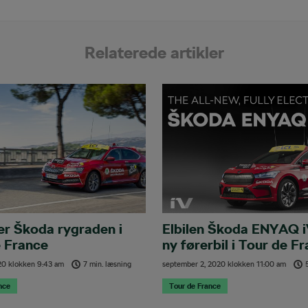
Relaterede artikler
er Škoda rygraden i
Elbilen Škoda ENYAQ i
 France
ny førerbil i Tour de F
20
klokken
9:43 am
7 min. læsning
september 2, 2020
klokken
11:00 am
nce
Tour de France