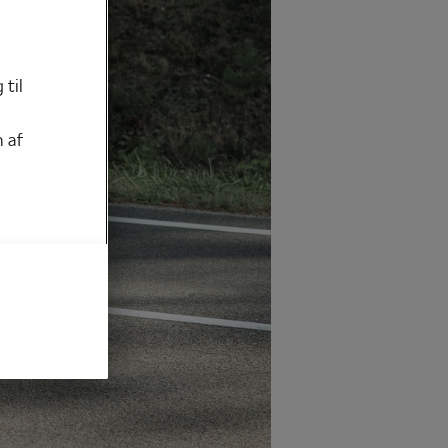
 til
 af