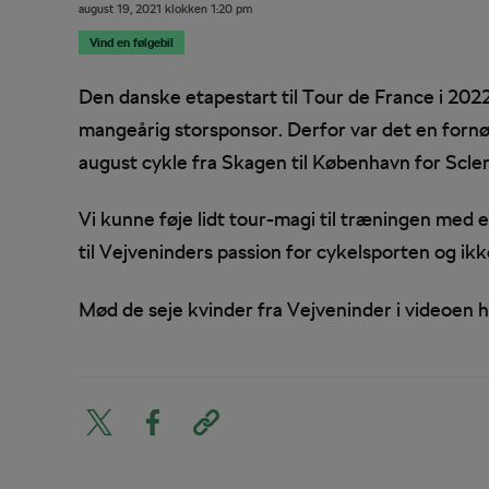
august 19, 2021
klokken
1:20 pm
Vind en følgebil
Den danske etapestart til Tour de France i 202
mangeårig storsponsor. Derfor var det en fornø
august cykle fra Skagen til København for Scle
Vi kunne føje lidt tour-magi til træningen med 
til Vejveninders passion for cykelsporten og ik
Mød de seje kvinder fra Vejveninder i videoen he