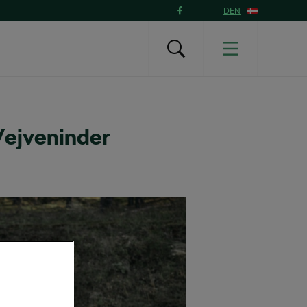
DEN
Vejveninder