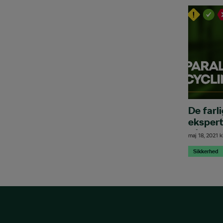
De farli
eksper
på en c
maj 18, 2021
k
Sikkerhed