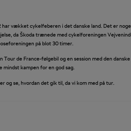
2 har vækket cykelfeberen i det danske land. Det er noge
jelse, da Škoda trænede med cykelforeningen Vejveninder.
roseforeningen på blot 30 timer.
en Tour de France-følgebil og en session med den danske k
ke mindst kampen for en god sag.
r og se, hvordan det gik til, da vi kom med på tur.