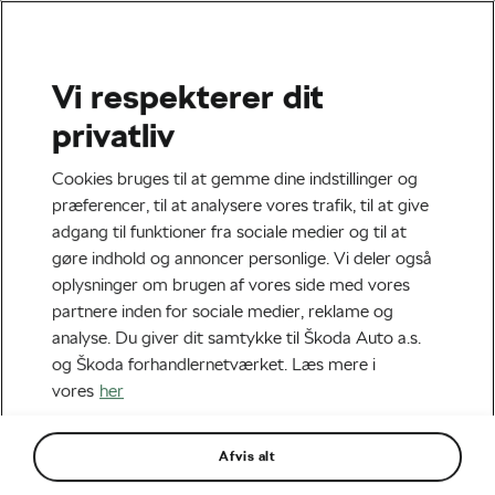
Vi respekterer dit
Tour de France
privatliv
Elbilen Škoda ENYAQ iV
Cookies bruges til at gemme dine indstillinger og
bliver ny førerbil i Tour de
præferencer, til at analysere vores trafik, til at give
adgang til funktioner fra sociale medier og til at
France
gøre indhold og annoncer personlige. Vi deler også
oplysninger om brugen af vores side med vores
Af
Frantiska Blazkova
partnere inden for sociale medier, reklame og
september 2, 2020
klokken
11:00 am
5 min. læsning
analyse. Du giver dit samtykke til Škoda Auto a.s.
og Škoda forhandlernetværket. Læs mere i
vores
her
Afvis alt