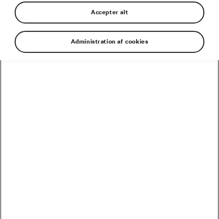
Accepter alt
Administration af cookies
Škodas komplet eldrevne flagskib, den helt nye
ENYAQ iV, havde officiel verdenspremiere 1.
september 2020. For at tilføre et særligt twist
og en helt ny dynamik til det klassiske event
med afsløringen af en ny bil vil ENYAQ iV blive
vist frem for tusindvis af tilskuere ved starten
på 5. etape af 2020-udgaven af Tour de France,
hvor den får rollen som løbsdirektørens ”mobile
kontrolcenter”.