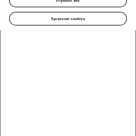
Přijmout vše
Proč využívají trenažér i
Spravovat cookies
profesionálové?
07. 12. 2023
v
10:43
5 minut čtení
Rady & tipy
Proč se zimou na kole zpomalujeme?
11. 02. 2023
v
10:30
5 minut čtení
Na kole v zimě
Deset důvodů, proč jezdit na kole i v
zimě
15. 12. 2020
v
05:00
5 minut čtení
ZÁBAVA