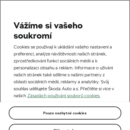
Vážíme si vašeho
Štítek:
Trénink v zimě
soukromí
Cookies se používají k ukládání vašeho nastavení a
preferencí, analýze návštěvnosti našich stránek,
zprostředkování funkcí sociálních médií a k
Za zážitkem. Do Schladmingu a
personalizaci obsahu a reklam. Informace o užívání
(nejen) na zdejší svahy
našich stránek také sdílíme s našimi partnery z
07. 02. 2026
v
04:00
5 minut čtení
oblasti sociálních médií, reklamy a analytiky. Svůj
Zdraví a trénink
souhlas udělujete Škoda Auto a.s. Přečtěte si více v
našich
Zásadách používání souborů cookies.
Má smysl trénink v mrazu?
17. 12. 2024
v
03:00
5 minut čtení
Pouze nezbytné cookies
Zdraví a trénink