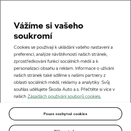
Vážíme si vašeho
Cyklistika
soukromí
Je trénink lepší než zvýšení
Cookies se používají k ukládání vašeho nastavení a
mzdy?
preferencí, analýze návštěvnosti našich stránek,
zprostředkování funkcí sociálních médií a k
Autor:
We Love Cycling
05. 02. 2026
v
10:31
personalizaci obsahu a reklam. Informace o užívání
5 minut čtení
našich stránek také sdílíme s našimi partnery z
oblasti sociálních médií, reklamy a analytiky. Svůj
souhlas udělujete Škoda Auto a.s. Přečtěte si více v
našich
Zásadách používání souborů cookies.
Pouze nezbytné cookies