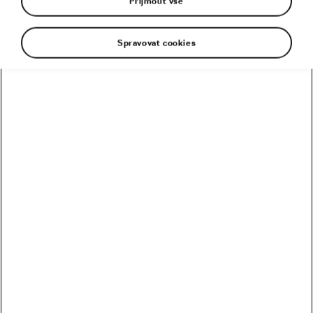
Přijmout vše
Spravovat cookies
Cyklistika je pro mnohé synonymem štěstí.
Považují ji za nezbytnou pro život, což jsou i
peníze. Podle nejnovějších výzkumů je pro štěstí
člověka významnější právě trénink, respektive
jízda v sedle kola, než kupříkladu zvýšení mzdy.
Je všeobecně známé, že cyklistika a sport celkově
pomáhají zvyšovat hladinu serotoninu – hormonu