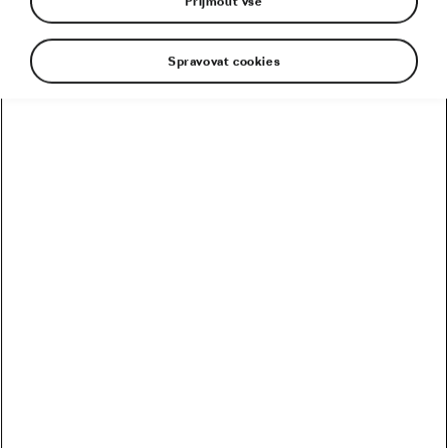
Přijmout vše
Spravovat cookies
Kopce jsou koření cyklistiky. Někdy je však koření
příliš silné a z pohodové jízdy se stává pořádná
tortura. Kdy je lepší při jízdě do kopce sedět a kdy
je čas si v pedálech stoupnout?
Zdolávání kopců patří od nepaměti k cyklistickým
výzvám. Stejně, jako se proměnila jízda v sedle kola,
změnily se i kopce, na které se cyklisté drápou. Při
první Tour de France vystoupali závodnici na Col de la