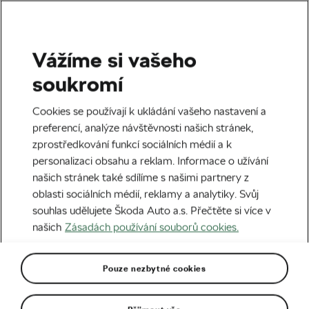
Vážíme si vašeho
Rady & tipy
soukromí
Jak zdolat kopce? Proč je
Cookies se používají k ukládání vašeho nastavení a
lepší sedět?
preferencí, analýze návštěvnosti našich stránek,
zprostředkování funkcí sociálních médií a k
Autor:
We Love Cycling
10. 06. 2025
v
04:00
personalizaci obsahu a reklam. Informace o užívání
5 minut čtení
našich stránek také sdílíme s našimi partnery z
oblasti sociálních médií, reklamy a analytiky. Svůj
souhlas udělujete Škoda Auto a.s. Přečtěte si více v
našich
Zásadách používání souborů cookies.
Pouze nezbytné cookies