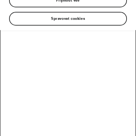
Přijmout vše
Spravovat cookies
Jede se na hraně rizika. Nikoliv na silnici, ale dávno
před tím, než cyklisté vyrazí vstříc prvním metrům
etapových závodů v exotických destinacích.
Omán, Saúdská Arábie, Spojené arabské emiráty,
Argentina, Austrálie. Destinace, do nichž v