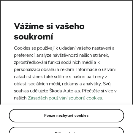
Vážíme si vašeho
Silniční cyklistika
soukromí
Jízda na hraně i mimo silnici!
Cookies se používají k ukládání vašeho nastavení a
Jak World Tour řeší cesty
preferencí, analýze návštěvnosti našich stránek,
zprostředkování funkcí sociálních médií a k
do Ománu, Emirátů,
personalizaci obsahu a reklam. Informace o užívání
Argentiny či Saúdské Arábie
našich stránek také sdílíme s našimi partnery z
oblasti sociálních médií, reklamy a analytiky. Svůj
Autor:
Radek Malina
27. 02. 2023
v
10:11
souhlas udělujete Škoda Auto a.s. Přečtěte si více v
7 minut čtení
našich
Zásadách používání souborů cookies.
Pouze nezbytné cookies