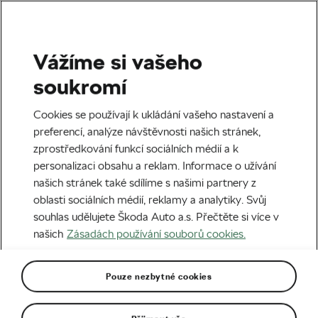
Vážíme si vašeho
Štítek:
Adam Homolka
soukromí
Cookies se používají k ukládání vašeho nastavení a
preferencí, analýze návštěvnosti našich stránek,
zprostředkování funkcí sociálních médií a k
Jízda na hraně i mimo silnici! Jak
personalizaci obsahu a reklam. Informace o užívání
World Tour řeší cesty do Ománu,
našich stránek také sdílíme s našimi partnery z
Emirátů, Argentiny či Saúdské Arábie
27. 02. 2023
v
10:11
7 minut čtení
oblasti sociálních médií, reklamy a analytiky. Svůj
Silniční cyklistika
souhlas udělujete Škoda Auto a.s. Přečtěte si více v
našich
Zásadách používání souborů cookies.
Pouze nezbytné cookies
Doporučené