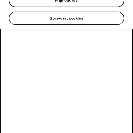
Přijmout vše
Spravovat cookies
Kolik vydělali Češi na Tour? Kdo je největší boháč a
chuďas?
Trakař, na kterém nechce jezdit nikdo. Ani Pogačar
Blíží se revoluce? Podmaní si kola 32 svět MTB?
Riskuje Pogačar, že si znepřátelí peloton?