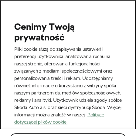
Cenimy Twoją
Zdrowie i Trening
prywatność
Rowerzyści wegetarianie są
Pliki cookie służą do zapisywania ustawień i
szczuplejsi?
preferencji użytkownika, analizowania ruchu na
naszej stronie, oferowania funkcjonalności
Autor:
Jiri Kaloc
30 października, 2020
o
1:34 pm
związanych z mediami społecznościowymi oraz
personalizowania treści i reklam. Udostępniamy
również informacje o korzystaniu z witryny spółki
naszym partnerom ds. mediów społecznościowych,
reklamy i analityki. Użytkownik udziela zgody spółce
Škoda Auto a.s. oraz sieci dystrybucji Škoda. Więcej
informacji można znaleźć w naszej
Polityce
dotyczącej plików cookie.