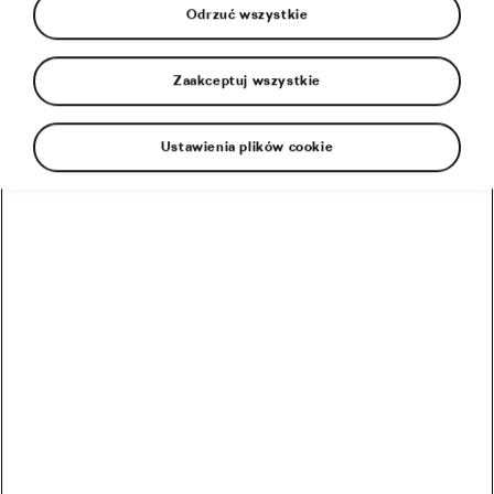
Odrzuć wszystkie
Zaakceptuj wszystkie
Niedawne badanie obejmujące prawie 9000 osób
Ustawienia plików cookie
wykazało, że wegetarianie ważą średnio mniej niż
ci, którzy jedzą mięso. Dlaczego tak się dzieje?
Naukowcy z University Hospital w Lipsku i z Max
Planck Institute for Human Cognitive and Brain
Sciences próbowali odpowiedzieć na to pytanie.
Badanie
dotyczyło wpływu wyborów żywieniowych
na ciało i psychikę, niezależnie od wieku, płci i
poziomu wykształcenia. Naukowcy określili
indywidualne diety za pomocą kwestionariuszy.
Uczestnicy byli proszeni o podanie w nich, jak często