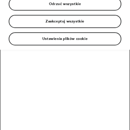
Odrzuć wszystkie
Zaakceptuj wszystkie
Ustawienia plików cookie
Czy wprost nie kochasz wiosny? Odkurz swój rower
sezonowy, a gdy twoja druga połowa będzie zajęta,
może pomyślisz o kupnie nowego? Co powinieneś
dodać do swojej kolekcji?
Dla niemogących usiedzieć w miejscu
Paryż-Roubaix jest już za nami, ale nie rezygnuj z
brukowanych ulic i dróg o wątpliwym stanie
nawierzchni. Wyborem Sagana był model Specialized
Roubaix, ale ty możesz kupić jego kompaktową