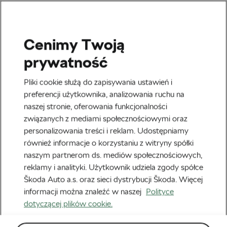
Cenimy Twoją
Kolarstwo szosowe
prywatność
Przewodnik po rowerach
Pliki cookie służą do zapisywania ustawień i
szosowych na 2017 rok:
preferencji użytkownika, analizowania ruchu na
naszej stronie, oferowania funkcjonalności
Jaki wybrać?
związanych z mediami społecznościowymi oraz
personalizowania treści i reklam. Udostępniamy
Autor:
Christopher Ashley
14 kwietnia, 2017
o
9:03 pm
również informacje o korzystaniu z witryny spółki
naszym partnerom ds. mediów społecznościowych,
reklamy i analityki. Użytkownik udziela zgody spółce
Škoda Auto a.s. oraz sieci dystrybucji Škoda. Więcej
informacji można znaleźć w naszej
Polityce
dotyczącej plików cookie.