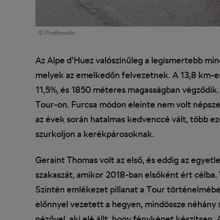
© Profimedia
Az Alpe d’Huez valószínűleg a legismertebb min
melyek az emelkedőn felvezetnek. A 13,8 km-e
11,5%, és 1850 méteres magasságban végződik. 
Tour-on. Furcsa módon eleinte nem volt népszerű
az évek során hatalmas kedvenccé vált, több ez
szurkoljon a kerékpárosoknak.
Geraint Thomas volt az első, és eddig az egyetl
szakaszát, amikor 2018-ban elsőként ért célba. 
Szintén emlékezet pillanat a Tour történelméb
előnnyel vezetett a hegyen, mindössze néhány s
nézővel, aki elé állt, hogy fényképet készítsen.