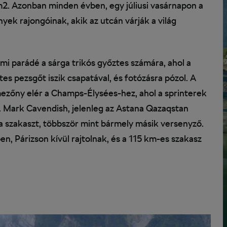
 m2. Azonban minden évben, egy júliusi vasárnapon a
yek rajongóinak, akik az utcán várják a világ
mi parádé a sárga trikós győztes számára, ahol a
s pezsgőt iszik csapatával, és fotózásra pózol. A
ezőny elér a Champs-Élysées-hez, ahol a sprinterek
. Mark Cavendish, jelenleg az Astana Qazaqstan
a szakaszt, többször mint bármely másik versenyző.
, Párizson kívül rajtolnak, és a 115 km-es szakasz