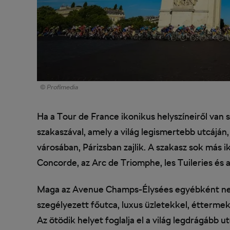
© Profimedia
Ha a Tour de France ikonikus helyszíneiről van 
szakaszával, amely a világ legismertebb utcáján
városában, Párizsban zajlik. A szakasz sok más i
Concorde, az Arc de Triomphe, les Tuileries és a
Maga az Avenue Champs-Élysées egyébként nem
szegélyezett főutca, luxus üzletekkel, éttermek
Az ötödik helyet foglalja el a világ legdrágább 