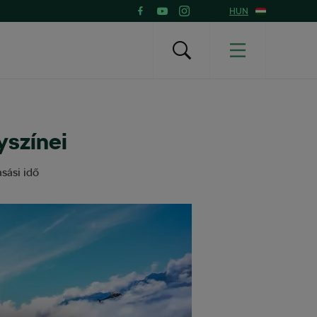
HUN
yszínei
sási idő