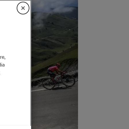
re,
dia
k