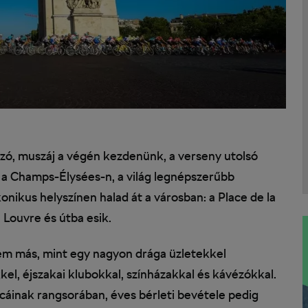
szó, muszáj a végén kezdenünk, a verseny utolsó
, a Champs-Élysées-n, a világ legnépszerűbb
konikus helyszínen halad át a városban: a Place de la
 Louvre és útba esik.
 más, mint egy nagyon drága üzletekkel
kel, éjszakai klubokkal, színházakkal és kávézókkal.
utcáinak rangsorában, éves bérleti bevétele pedig