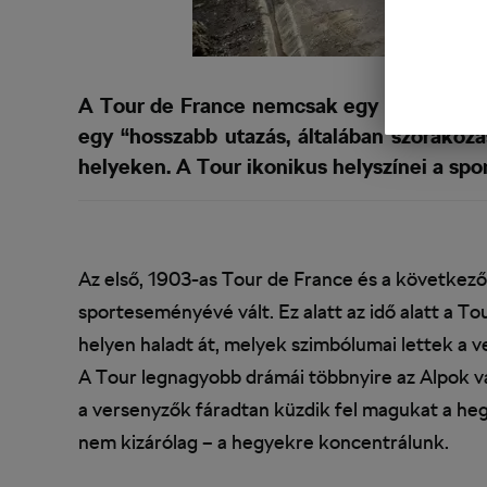
A Tour de France nemcsak egy háromhetes
egy “hosszabb utazás, általában szórakozá
helyeken. A Tour ikonikus helyszínei a spo
Az első, 1903-as Tour de France és a következő
sporteseményévé vált. Ez alatt az idő alatt a T
helyen haladt át, melyek szimbólumai lettek a 
A Tour legnagyobb drámái többnyire az Alpok v
a versenyzők fáradtan küzdik fel magukat a he
nem kizárólag – a hegyekre koncentrálunk.