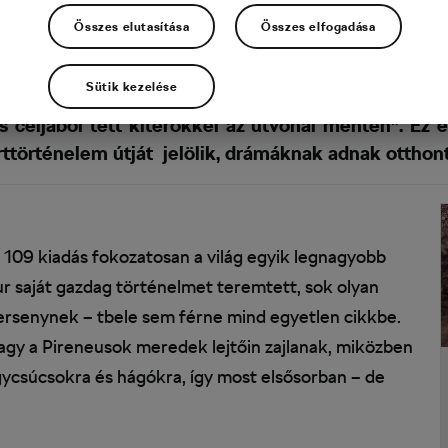
Összes elutasítása
Összes elfogadása
Sütik kezelése
 kerékpárverseny, hanem – mint minden Grand To
s céljából tett kitérőkkel az útvonal mentén”. Ez 
rttörténelem útját jelölik, drámáknak adnak otthont
 109 kiadás fokozatosan a világ egyik legnagyobb
our saját gazdag történelmet teremtett, sok olyan
versenynek – tbele sem férne mind egyetlen cikkbe.
agy a Pireneusok meredek lejtőin zajlanak, miközben
gycsúcsokra és hágókra, így most elsősorban – de