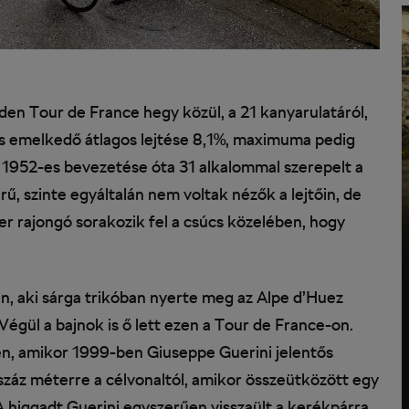
den Tour de France hegy közül, a 21 kanyarulatáról,
s emelkedő átlagos lejtése 8,1%, maximuma pedig
1952-es bevezetése óta 31 alkalommal szerepelt a
, szinte egyáltalán nem voltak nézők a lejtőin, de
er rajongó sorakozik fel a csúcs közelében, hogy
en, aki sárga trikóban nyerte meg az Alpe d’Huez
Végül a bajnok is ő lett ezen a Tour de France-on.
en, amikor 1999-ben Giuseppe Guerini jelentős
záz méterre a célvonaltól, amikor összeütközött egy
 A higgadt Guerini egyszerűen visszaült a kerékpárra,