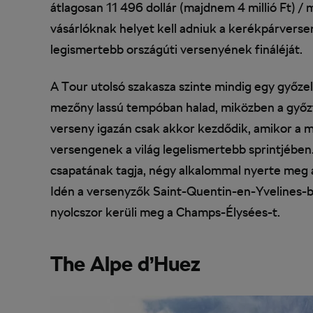
átlagosan 11 496 dollár (majdnem 4 millió Ft) /
vásárlóknak helyet kell adniuk a kerékpárversen
legismertebb országúti versenyének fináléját.
A Tour utolsó szakasza szinte mindig egy győzel
mezőny lassú tempóban halad, miközben a győzte
verseny igazán csak akkor kezdődik, amikor a m
versengenek a világ legelismertebb sprintjében
csapatának tagja, négy alkalommal nyerte meg 
Idén a versenyzők Saint-Quentin-en-Yvelines-ben
nyolcszor kerüli meg a Champs-Élysées-t.
The
Alpe d’Huez