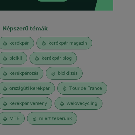
Népszerű témák
kerékpár
kerékpár magazin
bicikli
kerékpár blog
kerékpározás
biciklizés
országúti kerékpár
Tour de France
kerékpár verseny
welovecycling
MTB
miért tekerünk