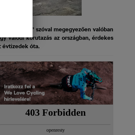
ur – a “túra” szóval megegyezően valóban
egy valódi körutazás az országban, érdekes
 évtizedek óta.