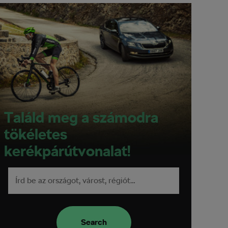
Találd meg a számodra
tökéletes
kerékpárútvonalat!
Search