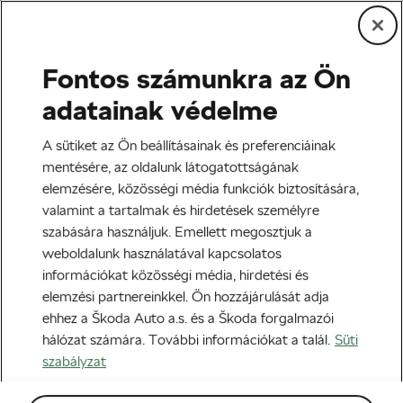
Fontos számunkra az Ön
Tag:
RideWithGPS
adatainak védelme
A sütiket az Ön beállításainak és preferenciáinak
mentésére, az oldalunk látogatottságának
elemzésére, közösségi média funkciók biztosítására,
8 mobilalkalmazás edzéshez, ha már
valamint a tartalmak és hirdetések személyre
nem elég a Strava
szabására használjuk. Emellett megosztjuk a
2019-01-27
08:00
-kor
weboldalunk használatával kapcsolatos
Edzés és életmód
információkat közösségi média, hirdetési és
elemzési partnereinkkel. Ön hozzájárulását adja
ehhez a Škoda Auto a.s. és a Škoda forgalmazói
hálózat számára. További információkat a talál.
Süti
szabályzat