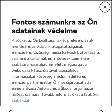
Fontos számunkra az Ön
Tag:
Lovassy Krisztián
adatainak védelme
A sütiket az Ön beállításainak és preferenciáinak
mentésére, az oldalunk látogatottságának
elemzésére, közösségi média funkciók biztosítására,
Nem azért állok a rajthoz, hogy
valamint a tartalmak és hirdetések személyre
második, harmadik legyek – interjú
szabására használjuk. Emellett megosztjuk a
Lovassy Krisztiánnal
2019-03-26
08:00
-kor
weboldalunk használatával kapcsolatos
Blog
információkat közösségi média, hirdetési és
elemzési partnereinkkel. Ön hozzájárulását adja
ehhez a Škoda Auto a.s. és a Škoda forgalmazói
hálózat számára. További információkat a talál.
Süti
szabályzat