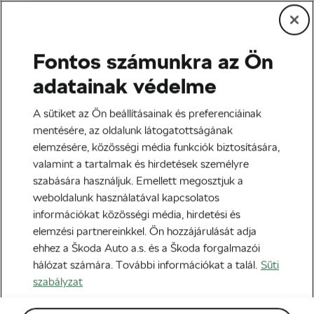
Fontos számunkra az Ön
Tag:
közlekedési
adatainak védelme
szabályok
A sütiket az Ön beállításainak és preferenciáinak
mentésére, az oldalunk látogatottságának
elemzésére, közösségi média funkciók biztosítására,
valamint a tartalmak és hirdetések személyre
szabására használjuk. Emellett megosztjuk a
Tanuld meg az összes, bringások által
weboldalunk használatával kapcsolatos
használt jelzést!
információkat közösségi média, hirdetési és
2019-02-22
09:00
-kor
elemzési partnereinkkel. Ön hozzájárulását adja
Biztonság
ehhez a Škoda Auto a.s. és a Škoda forgalmazói
hálózat számára. További információkat a talál.
Süti
szabályzat
A legnehezebb kérdés: sisakkal vagy
sisak nélkül?
2018-12-26
18:00
-kor