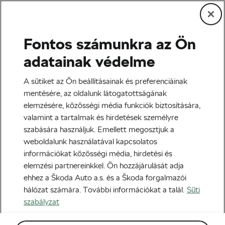
Fontos számunkra az Ön
Tag:
energiaszelet
adatainak védelme
A sütiket az Ön beállításainak és preferenciáinak
mentésére, az oldalunk látogatottságának
elemzésére, közösségi média funkciók biztosítására,
Érdemes bringázáshoz édességből
valamint a tartalmak és hirdetések személyre
feltankolni?
szabására használjuk. Emellett megosztjuk a
2018-10-19
14:00
-kor
weboldalunk használatával kapcsolatos
Edzés és életmód
információkat közösségi média, hirdetési és
elemzési partnereinkkel. Ön hozzájárulását adja
ehhez a Škoda Auto a.s. és a Škoda forgalmazói
hálózat számára. További információkat a talál.
Süti
szabályzat