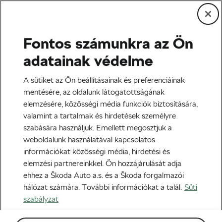
Fontos számunkra az Ön
Tag:
biciklis verseny
adatainak védelme
A sütiket az Ön beállításainak és preferenciáinak
mentésére, az oldalunk látogatottságának
elemzésére, közösségi média funkciók biztosítására,
Az Észak pokla: 10 lenyűgöző régi
valamint a tartalmak és hirdetések személyre
fotó a Párizs–Roubaix-
szabására használjuk. Emellett megosztjuk a
kerékpárversenyről
2019-03-16
21:00
-kor
weboldalunk használatával kapcsolatos
Blog
információkat közösségi média, hirdetési és
elemzési partnereinkkel. Ön hozzájárulását adja
ehhez a Škoda Auto a.s. és a Škoda forgalmazói
hálózat számára. További információkat a talál.
Süti
szabályzat