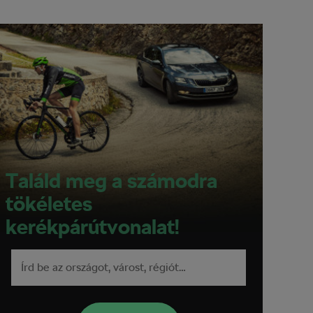
Találd meg a számodra
tökéletes
kerékpárútvonalat!