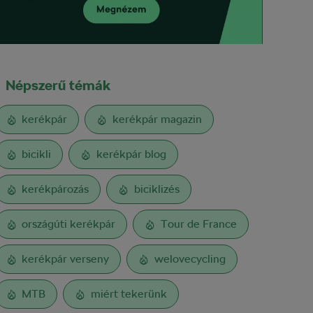
Népszerű témák
kerékpár
kerékpár magazin
bicikli
kerékpár blog
kerékpározás
biciklizés
országúti kerékpár
Tour de France
kerékpár verseny
welovecycling
MTB
miért tekerünk