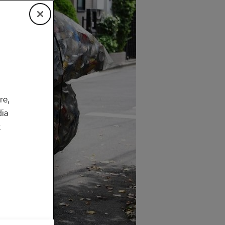
re,
dia
k