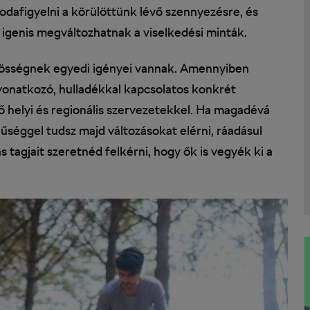
odafigyelni a körülöttünk lévő szennyezésre, és
r igenis megváltozhatnak a viselkedési minták.
közösségnek egyedi igényei vannak. Amennyiben
 vonatkozó, hulladékkal kapcsolatos konkrét
ő helyi és regionális szervezetekkel. Ha magadévá
űséggel tudsz majd változásokat elérni, ráadásul
tagjait szeretnéd felkérni, hogy ők is vegyék ki a