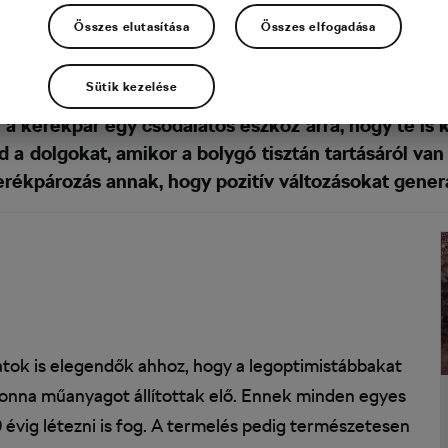
Összes elutasítása
Összes elfogadása
Sütik kezelése
zetnek is. De legyünk őszinték – a dolgok jelenl
 kerékpár egy csodálatos eszköz arra, hogy te is ki
dd a dolgokat, amikor a bolygó tisztán tartásáról va
rékpározás annak, hogy pozitív változásokat generá
atok is elegendők ahhoz, hogy a legoptimistábbakat
 tonna műanyagot állítottak elő. Ennek minden egyes
0 évig létezni is fog. A termelés pedig természetesen