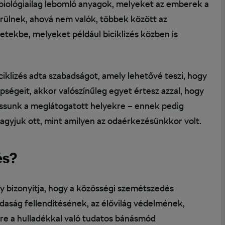
biológiailag lebomló anyagok, melyeket az emberek a
erülnek, ahová nem valók, többek között az
tekbe, melyeket például biciklizés közben is
iciklizés adta szabadságot, amely lehetővé teszi, hogy
ségeit, akkor valószínűleg egyet értesz azzal, hogy
assunk a meglátogatott helyekre – ennek pedig
hagyjuk ott, mint amilyen az odaérkezésünkkor volt.
és?
 bizonyítja, hogy a közösségi szemétszedés
zdaság fellendítésének, az élővilág védelmének,
re a hulladékkal való tudatos bánásmód