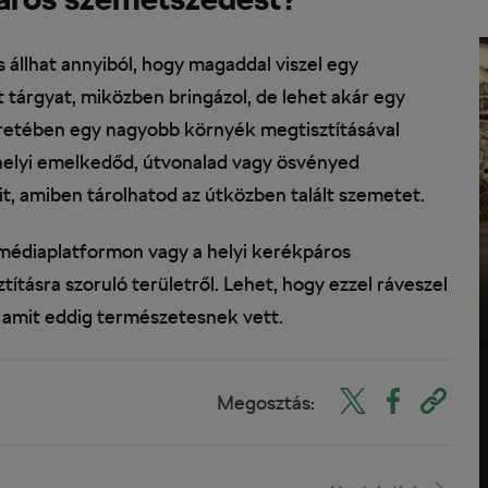
 állhat annyiból, hogy magaddal viszel egy
tárgyat, miközben bringázol, de lehet akár egy
retében egy nagyobb környék megtisztításával
 helyi emelkedőd, útvonalad vagy ösvényed
it, amiben tárolhatod az útközben talált szemetet.
 médiaplatformon vagy a helyi kerékpáros
tásra szoruló területről. Lehet, hogy ezzel ráveszel
 amit eddig természetesnek vett.
Megosztás: