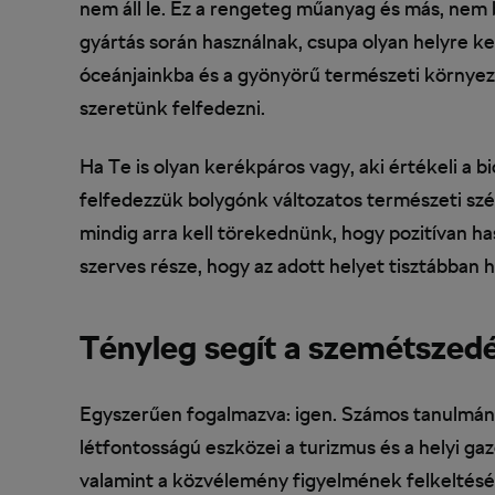
nem áll le. Ez a rengeteg műanyag és más, nem 
gyártás során használnak, csupa olyan helyre k
óceánjainkba és a gyönyörű természeti környeze
szeretünk felfedezni.
Ha Te is olyan kerékpáros vagy, aki értékeli a b
felfedezzük bolygónk változatos természeti szép
mindig arra kell törekednünk, hogy pozitívan h
szerves része, hogy az adott helyet tisztábban 
Tényleg segít a szemétszed
Egyszerűen fogalmazva: igen. Számos tanulmány
létfontosságú eszközei a turizmus és a helyi ga
valamint a közvélemény figyelmének felkeltésé