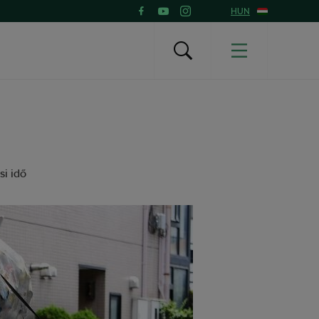
HUN
si idő