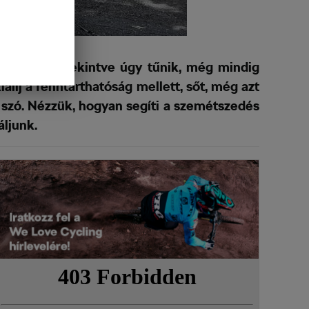
egi állását tekintve úgy tűnik, még mindig
állj a fenntarthatóság mellett, sőt, még azt
n szó. Nézzük, hogyan segíti a szemétszedés
ljunk.