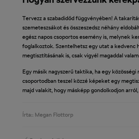
Tervezz a szabadidőd függvényében! A takarítás
szemeteszsákot és összeszedsz néhány eldobált 
egész napos csoportos esemény is, melynek ke
foglalkoztok. Szentelhetsz egy utat a kedvenc
megtisztításának is, csak vigyél magaddal valam
Egy másik nagyszerű taktika, ha egy közösségi
csoportodban teszel közzé képeket egy megtisztí
majd valakit, hogy másképp gondolkodjon arról,
Írta::
Megan Flottorp