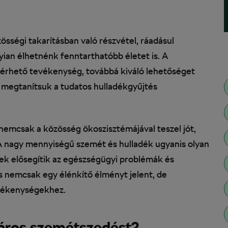
ségi takarításban való részvétel, ráadásul
ian élhetnénk fenntarthatóbb életet is. A
lérhető tevékenység, továbbá kiváló lehetőséget
is megtanítsuk a tudatos hulladékgyűjtés
 nemcsak a közösség ökoszisztémájával teszel jót,
. A nagy mennyiségű szemét és hulladék ugyanis olyan
k elősegítik az egészségügyi problémák és
s nemcsak egy élénkítő élményt jelent, de
evékenységekhez.
áros szemétszedést?