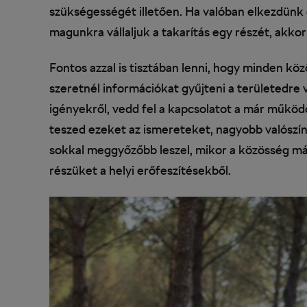
szükségességét illetően. Ha valóban elkezdünk 
magunkra vállaljuk a takarítás egy részét, akko
Fontos azzal is tisztában lenni, hogy minden 
szeretnél információkat gyűjteni a területedre
igényekről, vedd fel a kapcsolatot a már működ
teszed ezeket az ismereteket, nagyobb valószín
sokkal meggyőzőbb leszel, mikor a közösség más 
részüket a helyi erőfeszítésekből.