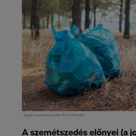
Segít a szemétszedés © Profimedia
A szemétszedés előnyei (a j