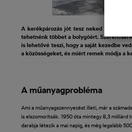
A kerékpározás jót tesz neked és a környe
tehetnénk többet a bolygóért. Szerencsére a
is lehetővé teszi, hogy a saját kezedbe ve
a közösségeket, és miért remek módja a ke
A műanyagprobléma
Ami a műanyagszennyezést illeti, már a számad
is elszomorítsák. 1950 óta mintegy 8,3 milliárd
darabja létezik a mai napig, és még legalább 50