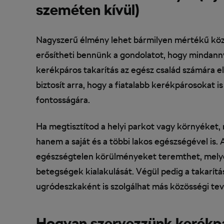
szeméten kívül)
Nagyszerű élmény lehet bármilyen mértékű közös
erősítheti bennünk a gondolatot, hogy mindanny
kerékpáros takarítás az egész család számára e
biztosít arra, hogy a fiatalabb kerékpárosokat 
fontosságára.
Ha megtisztítod a helyi parkot vagy környéket,
hanem a saját és a többi lakos egészségével is
egészségtelen körülményeket teremthet, melye
betegségek kialakulását. Végül pedig a takarítá
ugródeszkaként is szolgálhat más közösségi t
Hogyan szervezzünk kerékp