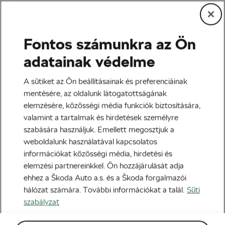
Fontos számunkra az Ön
Edzés és életmód
adatainak védelme
Hidratálás – hogy érdemes
A sütiket az Ön beállításainak és preferenciáinak
csinálni?
mentésére, az oldalunk látogatottságának
elemzésére, közösségi média funkciók biztosítására,
Szerző:
Škoda We Love Cycling
2019-01-02
13:30
-kor
valamint a tartalmak és hirdetések személyre
szabására használjuk. Emellett megosztjuk a
weboldalunk használatával kapcsolatos
információkat közösségi média, hirdetési és
elemzési partnereinkkel. Ön hozzájárulását adja
ehhez a Škoda Auto a.s. és a Škoda forgalmazói
hálózat számára. További információkat a talál.
Süti
szabályzat