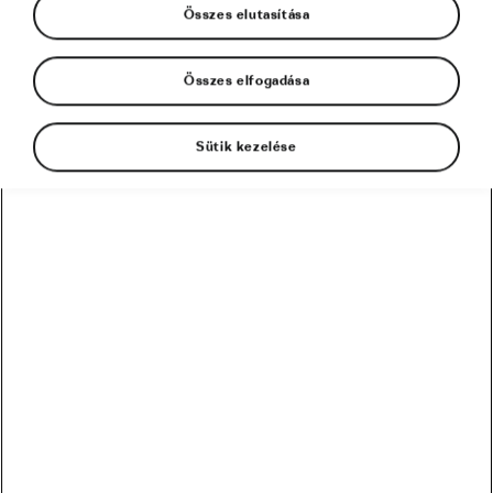
Összes elutasítása
Összes elfogadása
A folyadékvesztés a testre és az agyra egyaránt
Sütik kezelése
hatással van. Ha dehidratált vagy, a szervezeted
nehezebben tudja szabályozni a hőmérsékletét, és
te is fáradtnak, motivációvesztettnek érezheted
magad. Ez különösen edzések során problémás,
de a mindennapi életben sem szerencsés. Nézzük,
mit és mennyit érdemes inni, hogy a kiszáradást
elkerülhesd.
Víz, kávé, tea
Az edzéseken kívüli időszakban a legmegfelelőbb