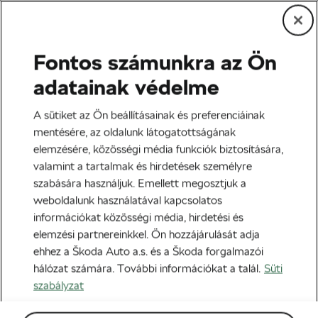
Fontos számunkra az Ön
Edzés és életmód
adatainak védelme
Gyakori bringás sérülések
A sütiket az Ön beállításainak és preferenciáinak
és kezelésük
mentésére, az oldalunk látogatottságának
elemzésére, közösségi média funkciók biztosítására,
Szerző:
Siegfried Mortkowitz
2022-09-22
06:00
-kor
valamint a tartalmak és hirdetések személyre
5 perc olvasási idő
szabására használjuk. Emellett megosztjuk a
weboldalunk használatával kapcsolatos
információkat közösségi média, hirdetési és
elemzési partnereinkkel. Ön hozzájárulását adja
ehhez a Škoda Auto a.s. és a Škoda forgalmazói
hálózat számára. További információkat a talál.
Süti
szabályzat