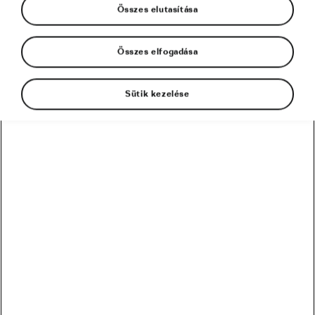
Összes elutasítása
Összes elfogadása
Sütik kezelése
Ha lelkes kerékpáros vagy, jó eséllyel lesz
előbb-utóbb valamilyen sérülésed, valószínűleg
kisebb esésből vagy balesetből, de más ok is
állhat a háttérben. Egy friss tanulmány szerint a
leggyakrabban érintett testrészek sorrendben a
felső végtagok, azaz a kar vagy a kéz; alsó
végtagok, általában a térd; a fej vagy a nyak; a
törzs vagy a hát; és az arc (jaj!).