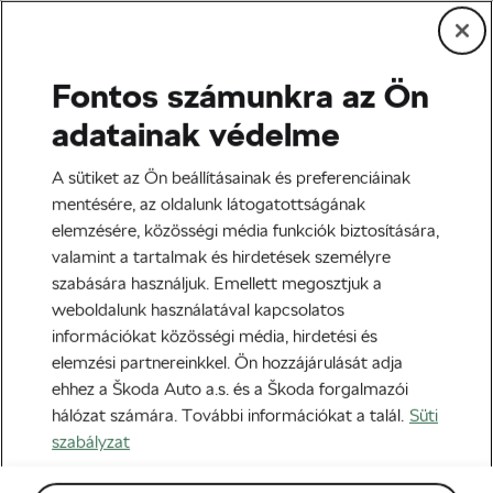
Fontos számunkra az Ön
Bringázz-felelek
adatainak védelme
Bringázz-felelek: Kérdezz
A sütiket az Ön beállításainak és preferenciáinak
Valter Attitól!
mentésére, az oldalunk látogatottságának
elemzésére, közösségi média funkciók biztosítására,
Szerző:
WLC
2021-08-30
12:00
-kor
valamint a tartalmak és hirdetések személyre
szabására használjuk. Emellett megosztjuk a
weboldalunk használatával kapcsolatos
információkat közösségi média, hirdetési és
elemzési partnereinkkel. Ön hozzájárulását adja
ehhez a Škoda Auto a.s. és a Škoda forgalmazói
hálózat számára. További információkat a talál.
Süti
szabályzat