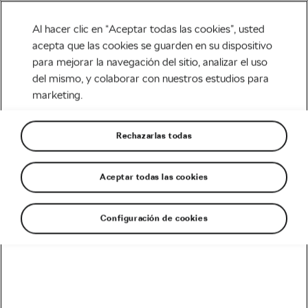
Al hacer clic en “Aceptar todas las cookies”, usted
acepta que las cookies se guarden en su dispositivo
para mejorar la navegación del sitio, analizar el uso
Carretera
del mismo, y colaborar con nuestros estudios para
marketing.
Recuperación nutricional
ciclista tras las fiestas
Rechazarlas todas
Escrito por
Jiri Kaloc
enero 2, 2025
en
8:00 am
2 min de lectura
Aceptar todas las cookies
Configuración de cookies