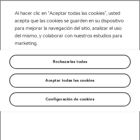
Al hacer clic en “Aceptar todas las cookies”, usted
acepta que las cookies se guarden en su dispositivo
para mejorar la navegación del sitio, analizar el uso
Carretera
del mismo, y colaborar con nuestros estudios para
marketing.
8 consejos para afrontar una
ruta en bici larga
Rechazarlas todas
Escrito por
Megan Flottorp
febrero 16, 2021
en
5:58 pm
7 min de lectura
Aceptar todas las cookies
Configuración de cookies