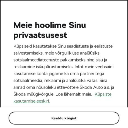
Meie hoolime Sinu
Tervis & trenn
privaatsusest
Kas tärkliserikkad
Küpsiseid kasutatakse Sinu seadistuste ja eelistuste
süsivesikud põhjustavad
salvestamiseks, meie võrguliikluse analüüsiks,
sotsiaalmeediateenuste pakkumiseks ning sisu ja
hambaauke? Mida peaksid
reklaamide isikupärastamiseks. Infot meie veebsaidi
jalgratturid teadma
kasutamise kohta jagame ka oma partneritega
sotsiaalmeedia, reklaami ja analüütika vallas. Sina
Autor:
Jiri Kaloc
02/05/2025
kell
07:08
annad oma nõusoleku ettevõttele Škoda Auto a.s. ja
4 minuti lugemine
Škoda müügivõrgule. Loe lähemalt meie.
Küpsiste
kasutamise eeskiri.
Keeldu kõigist