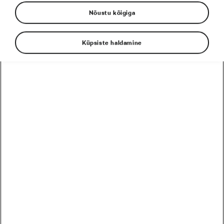
Nõustu kõigiga
Küpsiste haldamine
Jalgratturid tunnevad tärkliserikkaid
süsivesikuid hästi – pasta, leib, kartul ja riis
on tihti menüüs, et varustada keha
pikemateks ja intensiivseteks sõitudeks. Kuid
Cornelli Ülikoolist pärit uus uuring näitab, et
sõltuvalt sinu geneetikast võivad need
süsivesikud suurendada hambaaukude riski