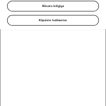
Nõustu kõigiga
Küpsiste haldamine
Greete Steinburg on We Love
Cycling Estonia tiimi uusim
liige!