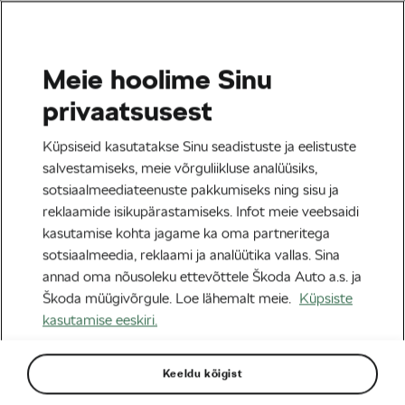
Meie hoolime Sinu
Blogi
privaatsusest
Greete Steinburg on We
Küpsiseid kasutatakse Sinu seadistuste ja eelistuste
Love Cycling Eesti tiimi liige
salvestamiseks, meie võrguliikluse analüüsiks,
sotsiaalmeediateenuste pakkumiseks ning sisu ja
ja brändisaadik.
reklaamide isikupärastamiseks. Infot meie veebsaidi
kasutamise kohta jagame ka oma partneritega
Autor:
Škoda We Love Cycling
20/11/2023
kell
04:37
sotsiaalmeedia, reklaami ja analüütika vallas. Sina
annad oma nõusoleku ettevõttele Škoda Auto a.s. ja
Škoda müügivõrgule. Loe lähemalt meie.
Küpsiste
kasutamise eeskiri.
Keeldu kõigist