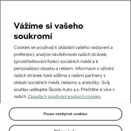
Vážíme si vašeho
Štítek:
Cyklovýlet
soukromí
Cookies se používají k ukládání vašeho nastavení a
preferencí, analýze návštěvnosti našich stránek,
zprostředkování funkcí sociálních médií a k
Tip na cyklovýlet: Když řeka čaruje
personalizaci obsahu a reklam. Informace o užívání
08. 09. 2025
v
08:18
5 minut čtení
našich stránek také sdílíme s našimi partnery z
Tipy na výlet
oblasti sociálních médií, reklamy a analytiky. Svůj
souhlas udělujete Škoda Auto a.s. Přečtěte si více v
našich
Zásadách používání souborů cookies.
Tip na cyklovýlet: Salzkammergut
jako prázdninový cíl nejen na e-biky
Pouze nezbytné cookies
24. 06. 2025
v
14:48
5 minut čtení
Tipy na výlet