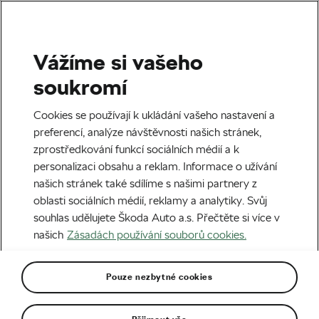
Vážíme si vašeho
soukromí
NEJHORŠÍ CYKLOSTEZKA
NA SVĚTĚ
Cookies se používají k ukládání vašeho nastavení a
preferencí, analýze návštěvnosti našich stránek,
zprostředkování funkcí sociálních médií a k
Autor:
Škoda We Love Cycling
27. 08. 2021
v
10:36
personalizaci obsahu a reklam. Informace o užívání
našich stránek také sdílíme s našimi partnery z
oblasti sociálních médií, reklamy a analytiky. Svůj
souhlas udělujete Škoda Auto a.s. Přečtěte si více v
našich
Zásadách používání souborů cookies.
Pouze nezbytné cookies