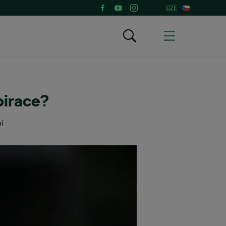
CZE
pirace?
í