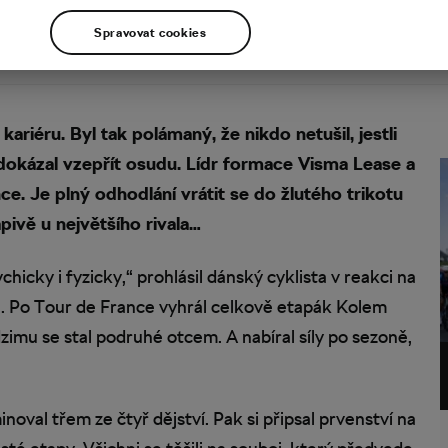
Spravovat cookies
riéru. Byl tak polámaný, že nikdo netušil, jestli
dokázal vzepřít osudu. Lídr formace Visma Lease a
e. Je plný odhodlání vrátit se do žlutého trikotu
pivě u největšího rivala…
chicky i fyzicky,“ prohlásil dánský cyklista v reakci na
na. Po Tour de France vyhrál celkově etapák Kolem
imu se stal podruhé otcem. A nabíral síly po sezoně,
val třem ze čtyř dějství. Pak si připsal prvenství na