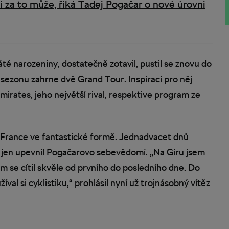
 za to může, říká Tadej Pogačar o nové úrovni
té narozeniny, dostatečně zotavil, pustil se znovu do
 sezonu zahrne dvě Grand Tour. Inspirací pro něj
rates, jeho největší rival, respektive program ze
de France ve fantastické formě. Jednadvacet dnů
mf jen upevnil Pogačarovo sebevědomí. „Na Giru jsem
m se cítil skvěle od prvního do posledního dne. Do
al si cyklistiku,“ prohlásil nyní už trojnásobný vítěz