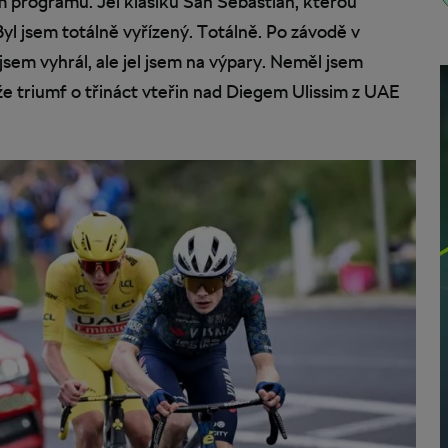
m programu. Jel klasiku San Sebastian, kterou
yl jsem totálně vyřízený. Totálně. Po závodě v
sem vyhrál, ale jel jsem na výpary. Neměl jsem
že triumf o třináct vteřin nad Diegem Ulissim z UAE