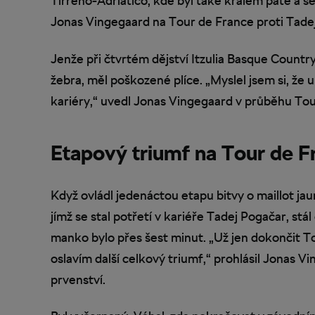
Tirreno-Adriatico, kde byl také králem páté a še
Jonas Vingegaard na Tour de France proti Tadej
Jenže při čtvrtém dějství Itzulia Basque Country 
žebra, měl poškozené plíce. „Myslel jsem si, ž
kariéry,“ uvedl Jonas Vingegaard v průběhu To
Etapový triumf na Tour de F
Když ovládl jedenáctou etapu bitvy o maillot ja
jímž se stal potřetí v kariéře Tadej Pogačar, st
manko bylo přes šest minut. „Už jen dokončit T
oslavím další celkový triumf,“ prohlásil Jonas V
prvenství.