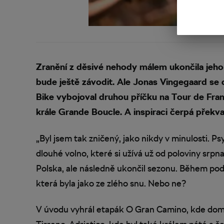
Zranění z děsivé nehody málem ukončila jeho ka
bude ještě závodit. Ale Jonas Vingegaard se 
Bike vybojoval druhou příčku na Tour de Franc
krále Grande Boucle. A inspiraci čerpá překva
„Byl jsem tak zničený, jako nikdy v minulosti. Psy
dlouhé volno, které si užívá už od poloviny srp
Polska, ale následně ukončil sezonu. Během podz
která byla jako ze zlého snu. Nebo ne?
V úvodu vyhrál etapák O Gran Camino, kde domino