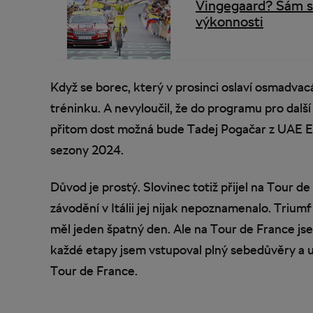
Vingegaard? Sám si
výkonnosti
Když se borec, který v prosinci oslaví osmadvacá
tréninku. A nevyloučil, že do programu pro další
přitom dost možná bude Tadej Pogačar z UAE Emi
sezony 2024.
Důvod je prostý. Slovinec totiž přijel na Tour 
závodění v Itálii jej nijak nepoznamenalo. Triu
měl jeden špatný den. Ale na Tour de France jse
každé etapy jsem vstupoval plný sebedůvěry a užív
Tour de France.