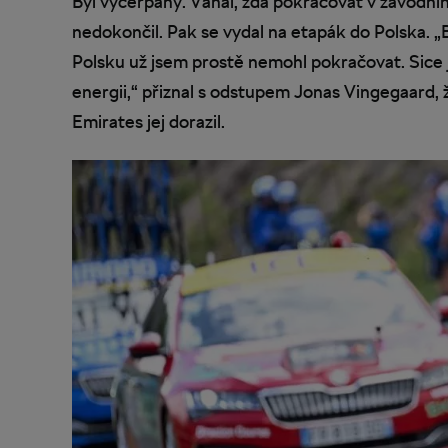
Byl vyčerpaný. Váhal, zda pokračovat v závodní
nedokončil. Pak se vydal na etapák do Polska. „B
Polsku už jsem prostě nemohl pokračovat. Sice j
energii,“ přiznal s odstupem Jonas Vingegaard, 
Emirates jej dorazil.