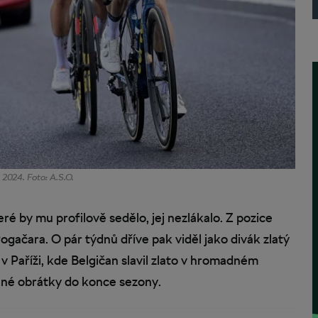
 2024. Foto: A.S.O.
ré by mu profilově sedělo, jej nezlákalo. Z pozice
gačara. O pár týdnů dříve pak viděl jako divák zlatý
 Paříži, kde Belgičan slavil zlato v hromadném
 plné obrátky do konce sezony.