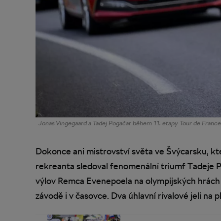
Jonas Vingegaard a Tadej Pogačar během 11. etapy Tour de France
Dokonce ani mistrovství světa ve Švýcarsku, kte
rekreanta sledoval fenomenální triumf Tadeje Po
výlov Remca Evenepoela na olympijských hrách v
závodě i v časovce. Dva úhlavní rivalové jeli na