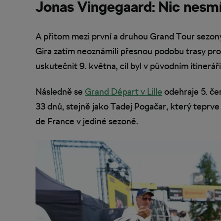
Jonas Vingegaard: Nic nesmí 
A přitom mezi první a druhou Grand Tour sezony 
Gira zatím neoznámili přesnou podobu trasy pr
uskutečnit 9. května, cíl byl v původním itinerář
Následně se
Grand Départ v Lille
odehraje 5. če
33 dnů, stejně jako Tadej Pogačar, který teprve
de France v jediné sezoně.