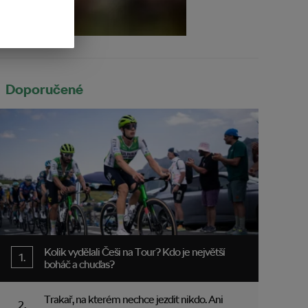
Doporučené
Kolik vydělali Češi na Tour? Kdo je největší
boháč a chuďas?
Trakař, na kterém nechce jezdit nikdo. Ani