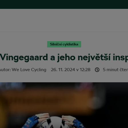
Silniční cyklistika
Vingegaard a jeho největší ins
Autor:
We Love Cycling
26. 11. 2024
v
12:28
5 minut čten