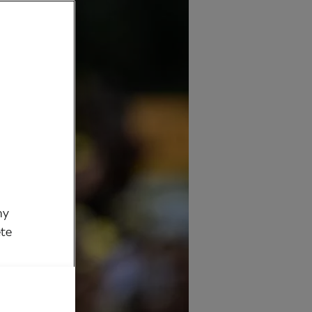
my
ěte