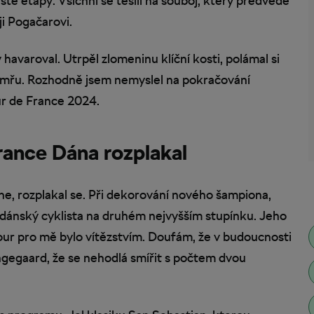
sté etapy. Všichni se těšili na souboj, který předvede
i Pogačarovi.
havaroval. Utrpěl zlomeninu klíční kosti, polámal si
e umřu. Rozhodně jsem nemyslel na pokračování
ur de France 2024.
rance Dána rozplakal
une, rozplakal se. Při dekorování nového šampiona,
ál dánský cyklista na druhém nejvyšším stupínku. Jeho
our pro mě bylo vítězstvím. Doufám, že v budoucnosti
ingegaard, že se nehodlá smířit s počtem dvou