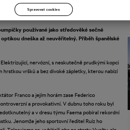
Spravovat cookies
é pumpičky používané jako středověké sečné
je optikou dneška až neuvěřitelný. Příběh španělské
 Elektrizující, nervózní, s neskutečně prudkými kopci
n hrstkou vršků a bez divoké zápletky, kterou nabízí
ktátor Franco a jejím horám zase Federico
ontroverzní a provokativní. V dubnu toho roku byl
nedotknutelný a v dresu týmu Faema pobíral rekordní
ástku. Jenomže jeho sportovní ředitel Ruíz ho
ali. Tolerujeme se, vyhlásili oba na startu Vuelty, ale