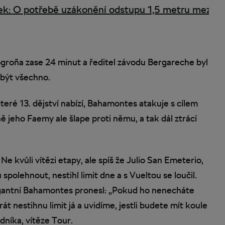
ek: O potřebě uzákonění odstupu 1,5 metru mezi
ogroña zase 24 minut a ředitel závodu Bergareche byl
á být všechno.
teré 13. dějství nabízí, Bahamontes atakuje s cílem
ě jeho Faemy ale šlape proti němu, a tak dál ztrácí
Ne kvůli vítězi etapy, ale spíš že Julio San Emeterio,
polehnout, nestihl limit dne a s Vueltou se loučil.
rogantní Bahamontes pronesl: „Pokud ho nenecháte
t nestihnu limit já a uvidíme, jestli budete mít koule
dníka, vítěze Tour.