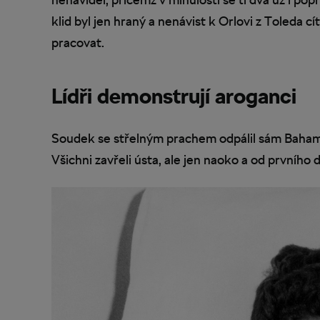
klid byl jen hraný a nenávist k Orlovi z Toleda cí
pracovat.
Lídři demonstrují aroganci
Soudek se střelným prachem odpálil sám Baham
Všichni zavřeli ústa, ale jen naoko a od prvního d