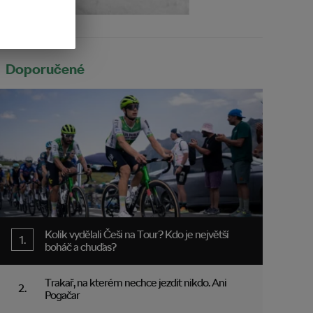
Doporučené
Kolik vydělali Češi na Tour? Kdo je největší
boháč a chuďas?
Trakař, na kterém nechce jezdit nikdo. Ani
Pogačar