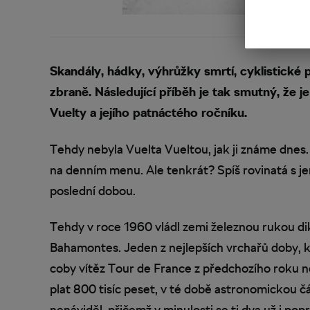
Skandály, hádky, výhrůžky smrtí, cyklistick
zbraně. Následující příběh je tak smutný, že 
Vuelty a jejího patnáctého ročníku.
Tehdy nebyla Vuelta Vueltou, jak ji známe dnes.
na denním menu. Ale tenkrát? Spíš rovinatá s je
poslední dobou.
Tehdy v roce 1960 vládl zemi železnou rukou di
Bahamontes. Jeden z nejlepších vrchařů doby, k
coby vítěz Tour de France z předchozího roku 
plat 800 tisíc peset, v té době astronomickou č
nenáviděl, přičemž v minulosti se ti dva už i popr