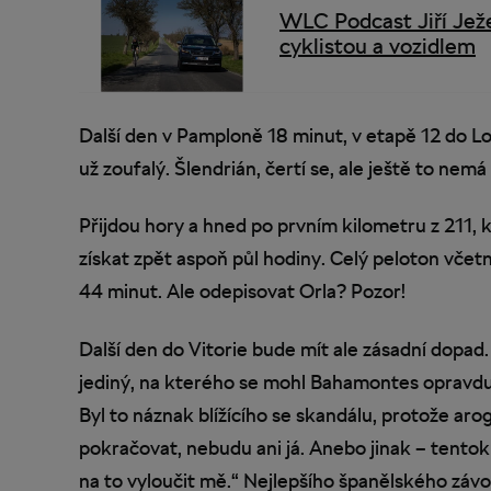
WLC Podcast Jiří Jež
cyklistou a vozidlem
Další den v Pamploně 18 minut, v etapě 12 do L
už zoufalý. Šlendrián, čertí se, ale ještě to nem
Přijdou hory a hned po prvním kilometru z 211, k
získat zpět aspoň půl hodiny. Celý peloton včetn
44 minut. Ale odepisovat Orla? Pozor!
Další den do Vitorie bude mít ale zásadní dopad. 
jediný, na kterého se mohl Bahamontes opravdu s
Byl to náznak blížícího se skandálu, protože a
pokračovat, nebudu ani já. Anebo jinak – tentokrá
na to vyloučit mě.“ Nejlepšího španělského závo