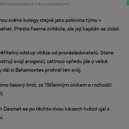
1960 hodně problémů. Foto: profimedia (3x)
nou svého kolegy stejně jako polovina týmu v
nehet. Přesto Faema zvítězila, ale její kapitán se zlobil:
věřitelný odstup vítěze od pronásledovatelů. Stane
strují svoji aroganci, zatímco vpředu jde o velké
y dál si Bahamontes prohrál ten svůj.
mimo časový limit, za 15členným únikem a rozhodčí
i.
an Desmet se po těchto dvou kiksech hvězd ujal s
í.