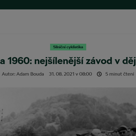
Silniční cyklistika
a 1960: nejšílenější závod v dě
Autor:
Adam Bouda
31. 08. 2021
v
08:00
5 minut čtení