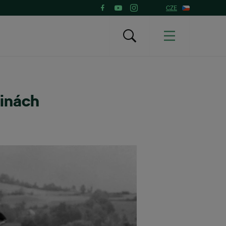
CZE
jinách