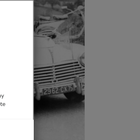
my
ěte