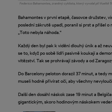
Federico Bahamontes, zraněný cyklista, který vyvolal při Vueltě 
Bahamontes v první etapě, časovce družstev, vi
poslední zákrutě upadl, poranil si prst a přišel o 
„Toto nebyla náhoda.“
Každý den byl pak k vidění dlouhý únik a až neu
se to, když po sobě lídři pasivně koukají a demon
vítězství. Tak se prohrávají závody a od Zaragoz
Do Barcelony peloton dorazil 37 minut, a tedy 
museli hodně přivírat oči, aby všechny nevyloučil
Další den dosáhl náskok zase 19 minut a Belgič
gigantickým, skoro hodinovým náskokem veden