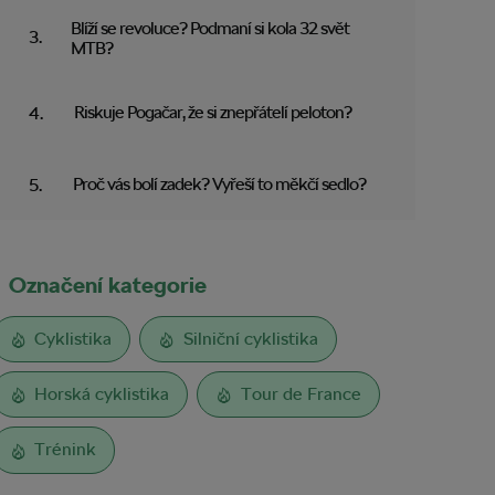
Blíží se revoluce? Podmaní si kola 32 svět
MTB?
Riskuje Pogačar, že si znepřátelí peloton?
Proč vás bolí zadek? Vyřeší to měkčí sedlo?
Označení kategorie
Cyklistika
Silniční cyklistika
Horská cyklistika
Tour de France
Trénink