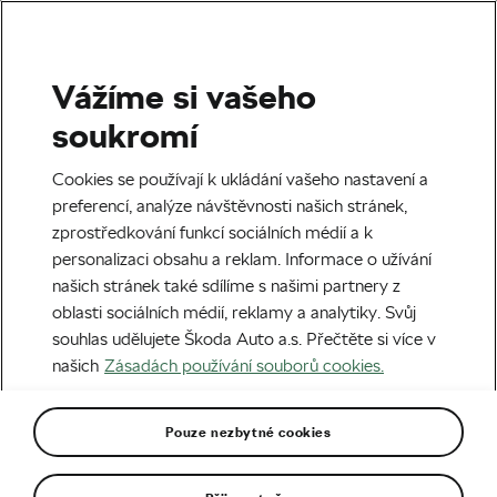
Vážíme si vašeho
Silniční cyklistika
soukromí
V lednu svět cyklistiky
Cookies se používají k ukládání vašeho nastavení a
opustil. Ale Amstel přiměl
preferencí, analýze návštěvnosti našich stránek,
zprostředkování funkcí sociálních médií a k
Dumoulina k návratu
personalizaci obsahu a reklam. Informace o užívání
našich stránek také sdílíme s našimi partnery z
Autor:
Jan Krůta
23. 05. 2021
v
11:00
5 minut čtení
oblasti sociálních médií, reklamy a analytiky. Svůj
souhlas udělujete Škoda Auto a.s. Přečtěte si více v
našich
Zásadách používání souborů cookies.
Pouze nezbytné cookies