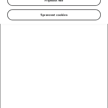
Přijmout vše
Spravovat cookies
Excelentní časovkář, mistr světa, ale i výborný
vrchař, který už dokázal, že umí vítězit na Grand
Tour. V roce 2017 vyhrál Giro, o rok později tam
skončil druhý, stejně jako na Tour. Nizozemská
superhvězda Tom Dumoulin představoval ve
světě cyklistiky pojem.